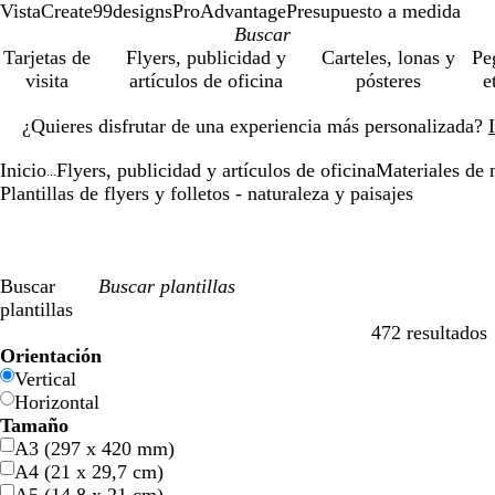
VistaCreate
99designs
ProAdvantage
Presupuesto a medida
Tarjetas de
Flyers, publicidad y
Carteles, lonas y
Pe
visita
artículos de oficina
pósteres
e
Diapositiva
¿Quieres disfrutar de una experiencia más personalizada?
1
de
Inicio
Flyers, publicidad y artículos de oficina
Materiales de 
1
...
Plantillas de flyers y folletos - naturaleza y paisajes
Buscar
plantillas
472 resultados
Filtros
Orientación
Vertical
Horizontal
Tamaño
A3 (297 x 420 mm)
A4 (21 x 29,7 cm)