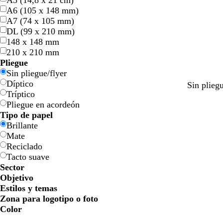
A5 (14,8 x 21 cm)
A6 (105 x 148 mm)
A7 (74 x 105 mm)
DL (99 x 210 mm)
148 x 148 mm
210 x 210 mm
Pliegue
Sin pliegue/flyer
Díptico
v
v
g
m
Sin plieg
Tríptico
e
e
r
a
Pliegue en acordeón
r
r
i
r
Tipo de papel
d
d
s
r
Brillante
e
e
c
ó
Mate
o
o
l
n
Reciclado
l
l
a
Tacto suave
i
i
r
Sector
v
v
o
Objetivo
a
a
Estilos y temas
Zona para logotipo o foto
Color
A
A
V
V
A
A
N
N
R
R
G
G
B
B
N
N
M
M
C
C
M
M
R
R