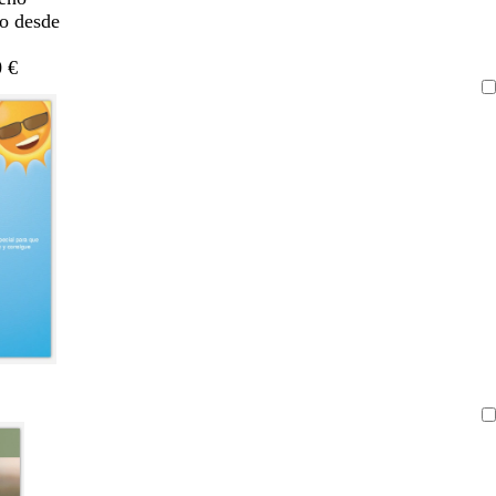
do desde
 €