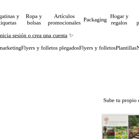
gatinas y
Ropa y
Artículos
Hogar y
Packaging
tiquetas
bolsas
promocionales
regalos
p
Inicia sesión o crea una cuenta
✨
marketing
Flyers y folletos plegados
Flyers y folletos
Plantillas
N
Sube tu propio 