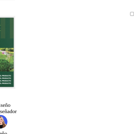
iseño
iseñador
eño