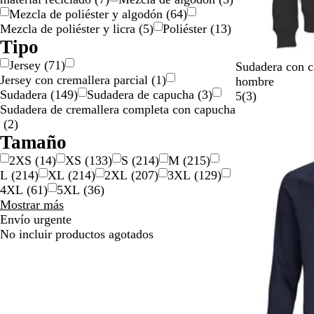
Mezcla de poliéster y algodón
(
64
)
Mezcla de poliéster y licra
(
5
)
Poliéster
(
13
)
Tipo
Jersey
(
71
)
N
A
B
A
N
Sudadera con 
Jersey con cremallera parcial
(
1
)
e
z
l
z
a
hombre
Sudadera
(
149
)
Sudadera de capucha
(
3
)
g
u
a
u
r
3
5
(
3
)
Sudadera de cremallera completa con capucha
r
l
n
l
a
r
(
2
)
o
m
c
r
n
e
Tamaño
a
o
e
j
s
r
a
a
e
2XS
(
14
)
XS
(
133
)
S
(
214
)
M
(
215
)
i
l
ñ
L
(
214
)
XL
(
214
)
2XL
(
207
)
3XL
(
129
)
n
a
4XL
(
61
)
5XL
(
36
)
o
s
Tamaño
Mostrar más
opciones
Envío urgente
No incluir productos agotados