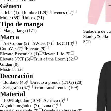
l
l
l
a
Género
o
o
a
Bebé
(
1
)
Hombre
(
129
)
Jóvenes
(
17
)
/
t
Mujer
(
59
)
Unisex
(
71
)
d
e
Tipo de manga
o
a
Manga larga
(
171
)
r
d
R
R
A
A
G
Sudadera de cue
Marca
a
o
o
o
z
z
r
Stanley/Stella
d
s
j
u
u
i
1
5
(
1
)
AS Colour
(
2
)
AWDis
(
7
)
B&C
(
13
)
o
a
o
l
l
s
r
CottoVer
(
7
)
Elevate
(
9
)
a
f
r
j
e
Elevate Essentials
(
1
)
Elevate Life
(
5
)
l
r
e
a
s
Elevate NXT
(
6
)
Fruit of the Loom
(
32
)
g
a
a
s
e
Gildan
(
8
)
o
n
l
p
ñ
Marca
Mostrar más
d
c
e
a
opciones
Decoración
ó
é
a
Bordado
(
45
)
Directo a prenda (DTG)
(
28
)
n
s
d
Serigrafía
(
67
)
Termotransferencia
(
109
)
o
Material
100% algodón
(
109
)
Acrílico
(
5
)
Algodón orgánico
(
7
)
Lana
(
1
)
material reciclado
(
7
)
Mezcla de algodón
(
5
)