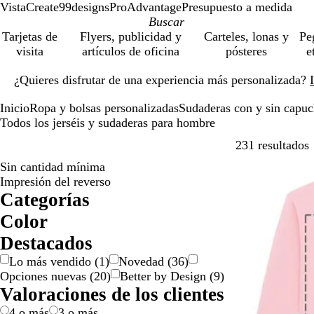
VistaCreate
99designs
ProAdvantage
Presupuesto a medida
Tarjetas de
Flyers, publicidad y
Carteles, lonas y
Pe
visita
artículos de oficina
pósteres
e
Diapositiva
¿Quieres disfrutar de una experiencia más personalizada?
1
de
Inicio
Ropa y bolsas personalizadas
Sudaderas con y sin capu
1
Todos los jerséis y sudaderas para hombre
S
231 resultados
Sin cantidad mínima
Impresión del reverso
Categorías
Color
a
A
A
B
B
G
G
M
M
N
N
R
R
V
Destacados
m
m
z
e
l
r
r
a
o
a
e
o
o
e
Lo más vendido
(
1
)
Novedad
(
36
)
a
a
u
i
a
i
i
r
r
r
g
j
s
r
Opciones nuevas
(
20
)
Better by Design
(
9
)
r
r
l
s
n
s
s
r
a
a
r
o
a
d
Valoraciones de los clientes
i
i
c
/
ó
d
n
o
e
l
l
o
p
n
o
j
4 o más
3 o más