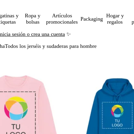
gatinas y
Ropa y
Artículos
Hogar y
Packaging
tiquetas
bolsas
promocionales
regalos
p
Inicia sesión o crea una cuenta
✨
cha
Todos los jerséis y sudaderas para hombre
altar a resultados filtrados