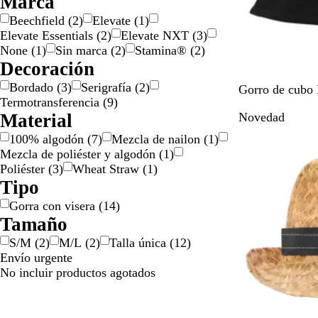
Marca
l
l
a
Beechfield
(
2
)
Elevate
(
1
)
o
a
Elevate Essentials
(
2
)
Elevate NXT
(
3
)
/
t
None
(
1
)
Sin marca
(
2
)
Stamina®
(
2
)
d
e
Decoración
o
a
Bordado
(
3
)
Serigrafía
(
2
)
r
d
N
D
A
M
M
Gorro de cubo
Termotransferencia
(
9
)
a
o
e
u
m
o
e
Material
Novedad
d
g
s
a
r
n
o
r
t
r
a
t
100% algodón
(
7
)
Mezcla de nailon
(
1
)
o
y
i
d
a
Mezcla de poliéster y algodón
(
1
)
I
l
o
p
Poliéster
(
3
)
Wheat Straw
(
1
)
n
l
p
o
Tipo
d
o
o
l
Gorra con visera
(
14
)
i
p
l
v
Tamaño
g
o
v
o
o
l
o
r
S/M
(
2
)
M/L
(
2
)
Talla única
(
12
)
v
r
i
Envío urgente
o
i
e
No incluir productos agotados
r
e
n
i
n
t
e
t
a