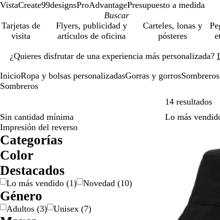
VistaCreate
99designs
ProAdvantage
Presupuesto a medida
Tarjetas de
Flyers, publicidad y
Carteles, lonas y
Pe
visita
artículos de oficina
pósteres
e
Diapositiva
¿Quieres disfrutar de una experiencia más personalizada?
1
de
Inicio
Ropa y bolsas personalizadas
Gorras y gorros
Sombreros
1
Sombreros
Sa
14 resultados
Sin cantidad mínima
Lo más vendid
Impresión del reverso
Categorías
Color
A
A
B
B
D
G
M
M
N
N
R
R
V
Destacados
m
z
e
l
o
r
a
o
a
e
o
o
e
Lo más vendido
(
1
)
Novedad
(
10
)
a
u
i
a
r
i
r
r
r
g
j
s
r
Género
r
l
s
n
a
s
r
a
a
r
o
a
d
i
c
d
/
ó
d
n
o
e
Adultos
(
3
)
Unisex
(
7
)
l
o
o
p
n
o
j