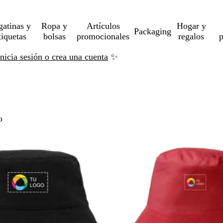
gatinas y
Ropa y
Artículos
Hogar y
Packaging
tiquetas
bolsas
promocionales
regalos
p
Inicia sesión o crea una cuenta
✨
ltar a resultados filtrados
o