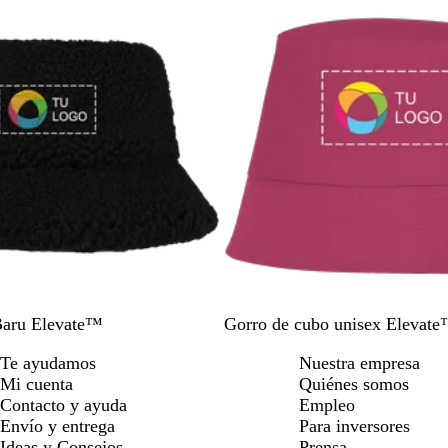
l
d
l
a
m
e
n
a
l
u
r
i
b
i
m
e
n
a
o
m
B
N
a
A
Baru Elevate™
Gorro de cubo unisex Elevate
a
l
e
z
z
Te ayudamos
Nuestra empresa
g
a
g
u
u
Mi cuenta
Quiénes somos
e
n
r
l
l
Contacto y ayuda
Empleo
n
c
o
m
Envío y entrega
Para inversores
t
o
a
Ideas y Consejos
Prensa