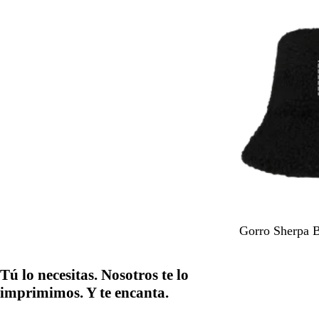
r
d
n
l
o
e
i
m
s
s
a
e
c
r
l
a
i
v
n
a
o
N
A
Gorro Sherpa 
e
v
g
e
Tú lo necesitas. Nosotros te lo
r
n
o
a
imprimimos. Y te encanta.