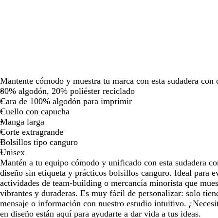
para
para
para
moverte
moverte
moverte
por
por
por
la
la
la
imagen
imagen
imagen
Mantente cómodo y muestra tu marca con esta sudadera con 
80% algodón, 20% poliéster reciclado
Cara de 100% algodón para imprimir
Cuello con capucha
Manga larga
Corte extragrande
Bolsillos tipo canguro
Unisex
Mantén a tu equipo cómodo y unificado con esta sudadera co
diseño sin etiqueta y prácticos bolsillos canguro. Ideal para e
actividades de team-building o mercancía minorista que mues
vibrantes y duraderas. Es muy fácil de personalizar: solo tien
mensaje o información con nuestro estudio intuitivo. ¿Necesi
en diseño están aquí para ayudarte a dar vida a tus ideas.