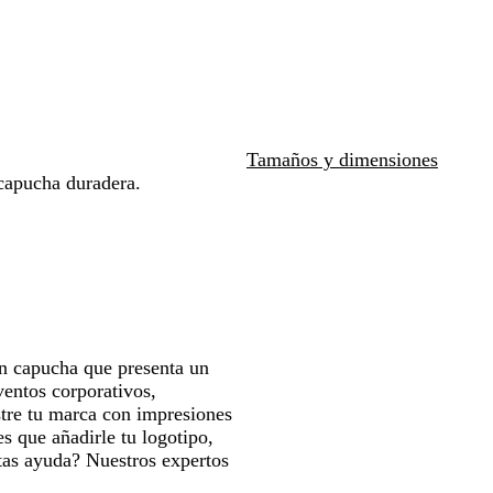
n
t
l
r
l
s
para
para
c
i
f
o
m
d
moverte
moverte
o
c
i
a
e
por
por
T
r
p
la
la
e
i
o
imagen
imagen
a
n
r
l
o
t
Tamaños y dimensiones
i
capucha duradera.
v
o
n capucha que presenta un
ventos corporativos,
tre tu marca con impresiones
es que añadirle tu logotipo,
tas ayuda? Nuestros expertos