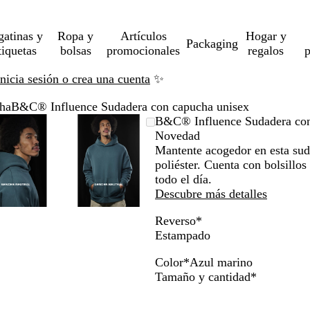
gatinas y
Ropa y
Artículos
Hogar y
Packaging
tiquetas
bolsas
promocionales
regalos
p
Inicia sesión o crea una cuenta
✨
cha
B&C® Influence Sudadera con capucha unisex
Imagen
Acercado
Utiliza
Haz
Imagen
Acercado
Utiliza
Haz
B&C® Influence Sudadera con
ampliable
hasta
las
clic
ampliable
hasta
las
clic
Novedad
mínimo
teclas
para
mínimo
teclas
para
Mantente acogedor en esta su
de
expandir
de
expandir
poliéster. Cuenta con bolsillo
más
más
todo el día.
y
y
Descubre más detalles
menos
menos
Reverso
*
para
para
Estampado
ampliar
ampliar
y
y
Color
*
Azul marino
alejar
alejar
B
M
A
N
A
G
Obligatori
Tamaño y cantidad
*
y
y
l
a
m
e
z
r
las
las
a
s
a
g
u
i
flechas
flechas