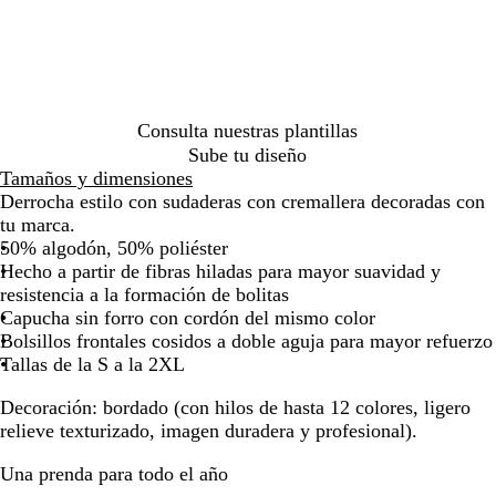
l
por
por
por
por
por
por
m
la
la
la
la
la
la
a
imagen
imagen
imagen
imagen
imagen
imag
r
i
n
Consulta nuestras plantillas
o
Sube tu diseño
Tamaños y dimensiones
Derrocha estilo con sudaderas con cremallera decoradas con
tu marca.
50% algodón, 50% poliéster
Hecho a partir de fibras hiladas para mayor suavidad y
resistencia a la formación de bolitas
Capucha sin forro con cordón del mismo color
Bolsillos frontales cosidos a doble aguja para mayor refuerzo
Tallas de la S a la 2XL
Decoración:
bordado (con hilos de hasta 12 colores, ligero
relieve texturizado, imagen duradera y profesional).
Una prenda para todo el año