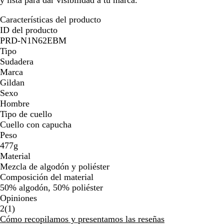
y lista para dar visibilidad a tu marca.
Características del producto
ID del producto
PRD-N1N62EBM
Tipo
Sudadera
Marca
Gildan
Sexo
Hombre
Tipo de cuello
Cuello con capucha
Peso
477g
Material
Mezcla de algodón y poliéster
Composición del material
50% algodón, 50% poliéster
Opiniones
1
2
(
1
)
reseñas
Cómo recopilamos y presentamos las reseñas