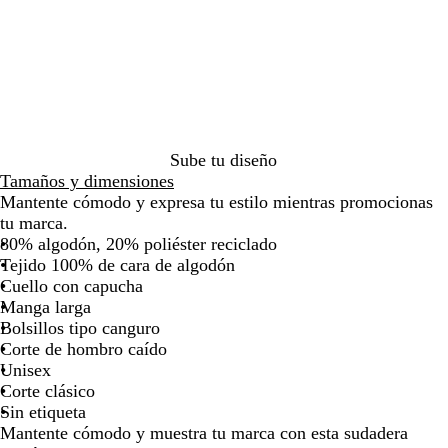
l
z
e
a
e
l
m
e
z
o
r
r
por
por
por
por
por
por
a
u
r
r
r
a
a
g
u
j
i
i
la
la
la
la
la
la
n
l
d
a
m
n
r
r
l
o
s
s
imagen
imagen
imagen
imagen
imagen
imag
c
r
e
n
e
c
i
o
m
d
o
o
e
b
j
l
o
l
a
e
s
a
o
a
l
r
l
r
p
c
l
t
ó
o
o
i
o
u
e
n
t
P
n
r
r
Sube tu diseño
l
o
o
o
t
o
Tamaños y dimensiones
l
p
i
Mantente cómodo y expresa tu estilo mientras promocionas
a
v
tu marca.
o
80% algodón, 20% poliéster reciclado
Tejido 100% de cara de algodón
Cuello con capucha
Manga larga
Bolsillos tipo canguro
Corte de hombro caído
Unisex
Corte clásico
Sin etiqueta
Mantente cómodo y muestra tu marca con esta sudadera