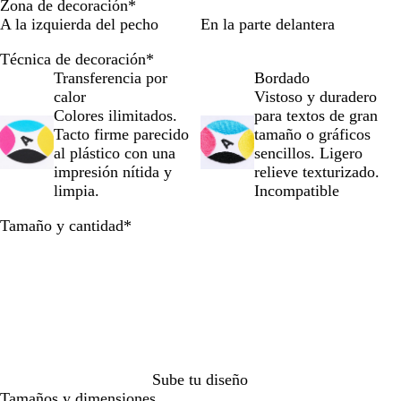
Zona de decoración
*
r
n
n
l
s
n
s
r
a
por
por
por
por
por
por
A la izquierda del pecho
En la parte delantera
ó
c
c
m
c
c
a
o
l
la
la
la
la
la
la
n
o
o
a
l
o
z
t
imagen
imagen
imagen
imagen
imagen
imag
Técnica de decoración
*
g
j
r
a
r
u
o
Transferencia por
Bordado
r
a
i
r
o
l
calor
Vistoso y duradero
i
s
n
o
t
a
Colores ilimitados.
para textos de gran
s
p
o
j
o
d
Tacto firme parecido
tamaño o gráficos
á
e
a
o
al plástico con una
sencillos. Ligero
c
a
s
impresión nítida y
relieve texturizado.
e
d
p
limpia.
Incompatible
o
o
e
c
a
Obligatorio
Tamaño y cantidad
*
á
d
l
o
i
d
o
Sube tu diseño
Tamaños y dimensiones