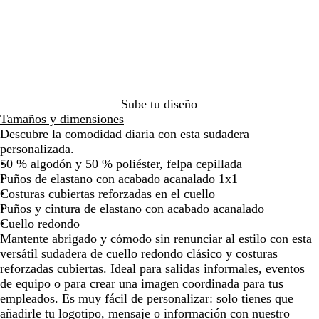
o
l
e
e
c
o
u
o
a
á
a
o
l
o
K
e
n
j
l
a
b
t
a
o
a
o
i
por
por
por
por
por
por
por
l
a
l
é
a
r
v
v
l
y
r
l
c
e
n
i
a
a
r
o
e
s
s
e
la
la
la
la
la
la
la
o
l
e
a
s
q
i
e
i
a
m
o
e
l
e
r
i
t
p
c
d
imagen
imagen
imagen
imagen
imagen
imagen
ima
s
n
i
u
n
n
d
e
c
n
l
b
o
n
e
e
u
r
t
o
s
e
t
t
o
n
u
i
y
l
o
l
a
r
a
e
s
a
u
t
r
z
a
l
d
o
a
g
r
a
r
a
a
o
Sube tu diseño
e
a
y
j
Tamaños y dimensiones
a
Descubre la comodidad diaria con esta sudadera
s
personalizada.
p
50 % algodón y 50 % poliéster, felpa cepillada
e
Puños de elastano con acabado acanalado 1x1
a
Costuras cubiertas reforzadas en el cuello
d
Puños y cintura de elastano con acabado acanalado
o
Cuello redondo
Mantente abrigado y cómodo sin renunciar al estilo con esta
versátil sudadera de cuello redondo clásico y costuras
reforzadas cubiertas. Ideal para salidas informales, eventos
de equipo o para crear una imagen coordinada para tus
empleados. Es muy fácil de personalizar: solo tienes que
añadirle tu logotipo, mensaje o información con nuestro