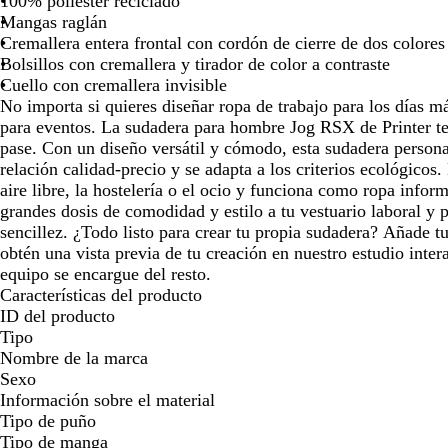
100% poliéster reciclado
para
para
Mangas raglán
moverte
moverte
Cremallera entera frontal con cordón de cierre de dos colores
por
por
Bolsillos con cremallera y tirador de color a contraste
la
la
Cuello con cremallera invisible
imagen
imagen
No importa si quieres diseñar ropa de trabajo para los días m
para eventos. La sudadera para hombre Jog RSX de Printer t
pase. Con un diseño versátil y cómodo, esta sudadera persona
relación calidad-precio y se adapta a los criterios ecológicos. 
aire libre, la hostelería o el ocio y funciona como ropa infor
grandes dosis de comodidad y estilo a tu vestuario laboral y
sencillez. ¿Todo listo para crear tu propia sudadera? Añade t
obtén una vista previa de tu creación en nuestro estudio inter
equipo se encargue del resto.
Características del producto
ID del producto
Tipo
Nombre de la marca
Sexo
Información sobre el material
Tipo de puño
Tipo de manga