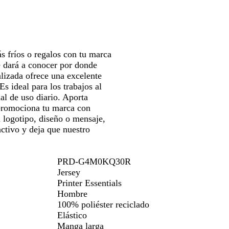
para
moverte
por
la
imagen
ás fríos o regalos con tu marca
e dará a conocer por donde
lizada ofrece una excelente
Es ideal para los trabajos al
mal de uso diario. Aporta
 promociona tu marca con
u logotipo, diseño o mensaje,
activo y deja que nuestro
PRD-G4M0KQ30R
Jersey
Printer Essentials
Hombre
100% poliéster reciclado
Elástico
Manga larga