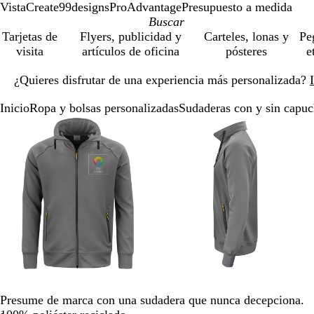
VistaCreate
99designs
ProAdvantage
Presupuesto a medida
Tarjetas de
Flyers, publicidad y
Carteles, lonas y
Pe
visita
artículos de oficina
pósteres
e
Diapositiva
¿Quieres disfrutar de una experiencia más personalizada?
1
de
Inicio
Ropa y bolsas personalizadas
Sudaderas con y sin capu
1
Diapositiva
Imagen
Acercado
Utiliza
Haz
Imagen
Acercado
Utiliza
Haz
1
ampliable
hasta
las
clic
ampliable
hasta
las
clic
de
mínimo
teclas
para
mínimo
teclas
para
3
de
expandir
de
expandir
más
más
y
y
menos
menos
para
para
ampliar
ampliar
y
y
alejar
alejar
y
y
las
las
Presume de marca con una sudadera que nunca decepciona.
flechas
flechas