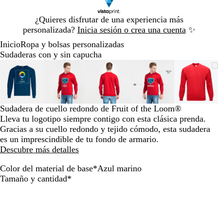
Diapositiva
¿Quieres disfrutar de una experiencia más
1
personalizada?
Inicia sesión o crea una cuenta
✨
de
Inicio
Ropa y bolsas personalizadas
1
Sudaderas con y sin capucha
Diapositiva
Imagen
Acercado
Utiliza
Haz
Imagen
Acercado
Utiliza
Haz
Imagen
Acercado
Utiliza
Haz
Imagen
Acercado
Utiliza
Haz
Image
Acerc
Utiliz
Haz
1
ampliable
hasta
las
clic
ampliable
hasta
las
clic
ampliable
hasta
las
clic
ampliable
hasta
las
clic
ampli
hasta
las
clic
de
mínimo
teclas
para
mínimo
teclas
para
mínimo
teclas
para
mínimo
teclas
para
míni
teclas
para
5
de
expandir
de
expandir
de
expandir
de
expandir
de
expan
más
más
más
más
más
Sudadera de cuello redondo de Fruit of the Loom®
y
y
y
y
y
Lleva tu logotipo siempre contigo con esta clásica prenda.
menos
menos
menos
menos
meno
Gracias a su cuello redondo y tejido cómodo, esta sudadera
para
para
para
para
para
es un imprescindible de tu fondo de armario.
ampliar
ampliar
ampliar
ampliar
ampli
Descubre más detalles
y
y
y
y
y
alejar
alejar
alejar
alejar
alejar
Color del material de base
*
Azul marino
y
y
y
y
y
B
A
N
R
G
Obligatorio
Tamaño y cantidad
*
las
las
las
las
las
l
z
e
o
r
flechas
flechas
flechas
flechas
flecha
a
u
g
j
i
para
para
para
para
para
n
l
r
o
s
moverte
moverte
moverte
moverte
mover