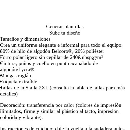
c
m
o
j
por
por
por
por
por
o
a
a
la
la
la
la
la
r
s
imagen
imagen
imagen
imagen
image
i
p
n
e
Generar plantillas
o
a
Sube tu diseño
d
Tamaños y dimensiones
o
Crea un uniforme elegante e informal para todo el equipo.
80% de hilo de algodón Belcoro®, 20% poliéster
Forro polar ligero sin cepillar de 240&nbsp;g/m²
Cintura, puños y cuello en punto acanalado de
algodón/Lycra®
Mangas raglán
Etiqueta extraíble
Tallas de la S a la 2XL (consulta la tabla de tallas para más
detalles)
Decoración:
transferencia por calor (colores de impresión
ilimitados, firme y similar al plástico al tacto, impresión
colorida y vibrante).
Instrucciones de cuidado:
dale la vuelta a la sudadera antes