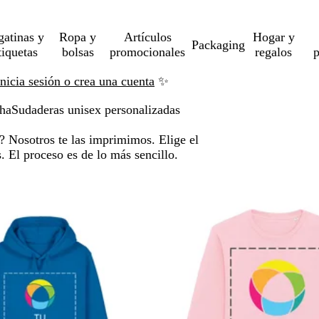
gatinas y
Ropa y
Artículos
Hogar y
Packaging
tiquetas
bolsas
promocionales
regalos
p
Inicia sesión o crea una cuenta
✨
cha
Sudaderas unisex personalizadas
? Nosotros te las imprimimos. Elige el
. El proceso es de lo más sencillo.
ltar a resultados filtrados