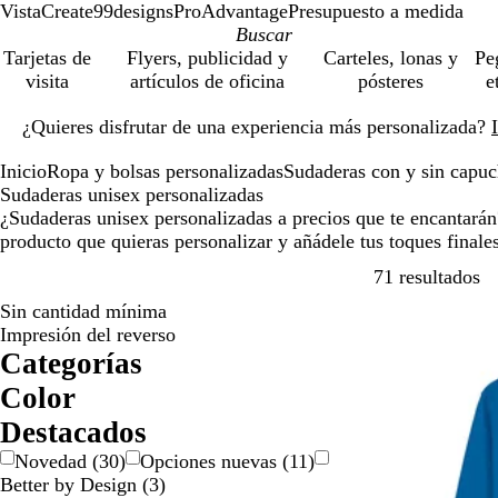
VistaCreate
99designs
ProAdvantage
Presupuesto a medida
Tarjetas de
Flyers, publicidad y
Carteles, lonas y
Pe
visita
artículos de oficina
pósteres
e
Diapositiva
¿Quieres disfrutar de una experiencia más personalizada?
1
de
Inicio
Ropa y bolsas personalizadas
Sudaderas con y sin capu
1
Sudaderas unisex personalizadas
¿Sudaderas unisex personalizadas a precios que te encantarán
producto que quieras personalizar y añádele tus toques finales
Sa
71 resultados
Sin cantidad mínima
Impresión del reverso
Categorías
Color
A
A
B
B
G
G
M
M
N
N
R
R
V
Destacados
m
z
e
l
r
r
a
o
a
e
o
o
e
Novedad
(
30
)
Opciones nuevas
(
11
)
a
u
i
a
i
i
r
r
r
g
j
s
r
Better by Design
(
3
)
r
l
s
n
s
s
r
a
a
r
o
a
d