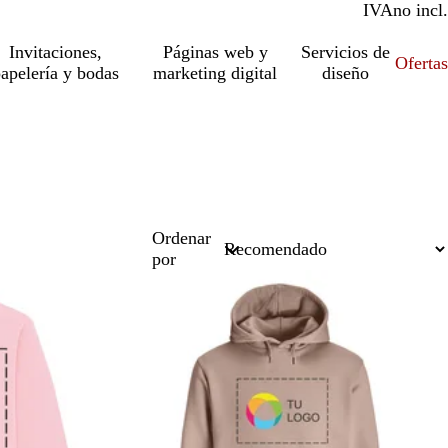
IVA
incl.
no incl.
Invitaciones,
Páginas web y
Servicios de
Ofertas
apelería y bodas
marketing digital
diseño
Ordenar
por
Opciones nuevas