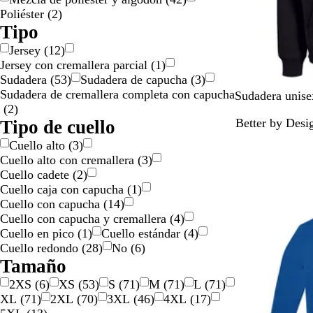
Poliéster
(
2
)
Tipo
Jersey
(
12
)
Jersey con cremallera parcial
(
1
)
Sudadera
(
53
)
Sudadera de capucha
(
3
)
Sudadera de cremallera completa con capucha
N
B
A
G
B
Sudadera unis
(
2
)
e
l
z
r
l
Better by Desi
Tipo de cuello
g
a
u
i
a
r
n
l
s
n
Cuello alto
(
3
)
Novedad
o
c
m
c
c
Cuello alto con cremallera
(
3
)
o
a
l
o
Cuello cadete
(
2
)
j
r
a
r
Cuello caja con capucha
(
1
)
a
i
r
o
Cuello con capucha
(
14
)
s
n
o
t
Cuello con capucha y cremallera
(
4
)
p
o
j
o
Cuello en pico
(
1
)
Cuello estándar
(
4
)
e
a
Cuello redondo
(
28
)
No
(
6
)
a
s
Tamaño
d
p
2XS
(
6
)
XS
(
53
)
S
(
71
)
M
(
71
)
L
(
71
)
o
e
XL
(
71
)
2XL
(
70
)
3XL
(
46
)
4XL
(
17
)
a