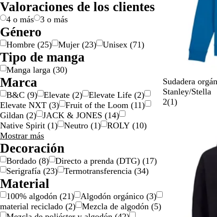
Valoraciones de los clientes
i
c
/
ó
d
n
o
e
l
o
p
n
o
j
4 o más
3 o más
l
l
a
Género
o
a
Hombre
(
25
)
Mujer
(
23
)
Unisex
(
71
)
/
t
Tipo de manga
d
e
Manga larga
(
30
)
o
a
Marca
r
d
A
R
R
A
G
Sudadera orgán
a
o
z
o
o
z
r
Stanley/Stella
B&C
(
9
)
Elevate
(
2
)
Elevate Life
(
2
)
d
u
s
j
u
i
1
2
(
1
)
Elevate NXT
(
3
)
Fruit of the Loom
(
11
)
o
l
a
o
l
s
r
Gildan
(
2
)
JACK & JONES
(
14
)
Opciones nuev
r
a
f
j
e
Native Spirit
(
1
)
Neutro
(
1
)
ROLY
(
10
)
e
l
r
a
s
Marca
Mostrar más
a
g
a
s
e
opciones
Decoración
l
o
n
p
ñ
Bordado
(
8
)
Directo a prenda (DTG)
(
17
)
d
c
e
a
Serigrafía
(
23
)
Termotransferencia
(
34
)
ó
é
a
Material
n
s
d
o
100% algodón
(
21
)
Algodón orgánico
(
3
)
material reciclado
(
2
)
Mezcla de algodón
(
5
)
Mezcla de poliéster y algodón
(
42
)