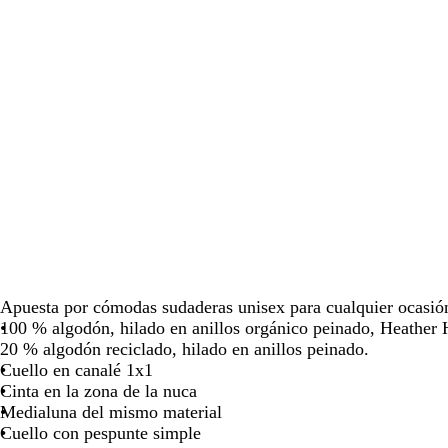
para
para
para
para
para
moverte
moverte
moverte
moverte
moverte
por
por
por
por
por
la
la
la
la
la
imagen
imagen
imagen
imagen
imagen
Apuesta por cómodas sudaderas unisex para cualquier ocasió
100 % algodón, hilado en anillos orgánico peinado, Heather
20 % algodón reciclado, hilado en anillos peinado.
Cuello en canalé 1x1
Cinta en la zona de la nuca
Medialuna del mismo material
Cuello con pespunte simple