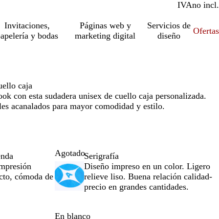
IVA
incl.
no incl.
Invitaciones,
Páginas web y
Servicios de
Ofertas
apelería y bodas
marketing digital
diseño
ello caja
ook con esta sudadera unisex de cuello caja personalizada.
lles acanalados para mayor comodidad y estilo.
Agotado
enda
Serigrafía
impresión
Diseño impreso en un color. Ligero
acto, cómoda de
relieve liso. Buena relación calidad-
precio en grandes cantidades.
En blanco