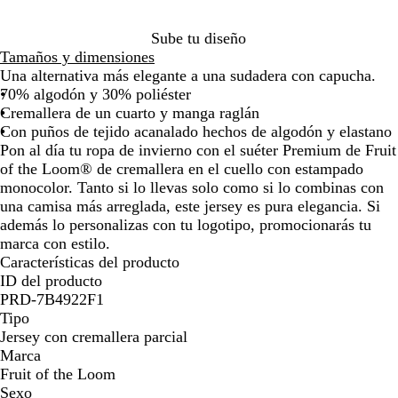
i
t
l
p
n
e
e
Sube tu diseño
o
l
a
Tamaños y dimensiones
o
l
d
Una alternativa más elegante a una sudadera con capucha.
s
a
o
70% algodón y 30% poliéster
c
Cremallera de un cuarto y manga raglán
u
Con puños de tejido acanalado hechos de algodón y elastano
r
Pon al día tu ropa de invierno con el suéter Premium de Fruit
o
of the Loom® de cremallera en el cuello con estampado
monocolor. Tanto si lo llevas solo como si lo combinas con
una camisa más arreglada, este jersey es pura elegancia. Si
además lo personalizas con tu logotipo, promocionarás tu
marca con estilo.
Características del producto
ID del producto
PRD-7B4922F1
Tipo
Jersey con cremallera parcial
Marca
Fruit of the Loom
Sexo