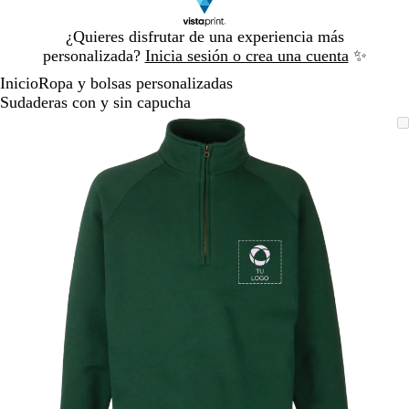
Diapositiva
¿Quieres disfrutar de una experiencia más
1
personalizada?
Inicia sesión o crea una cuenta
✨
de
Inicio
Ropa y bolsas personalizadas
1
Sudaderas con y sin capucha
Diapositiva
Imagen
Acercado
Utiliza
Haz
1
ampliable
hasta
las
clic
de
mínimo
teclas
para
1
de
expandir
más
y
menos
para
ampliar
y
alejar
y
las
flechas
para
moverte