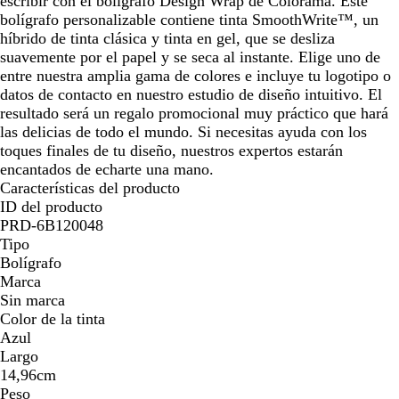
escribir con el bolígrafo Design Wrap de Colorama. Este
f
i
n
f
ó
o
d
m
e
e
c
bolígrafo personalizable contiene tinta SmoothWrite™, un
l
l
j
r
n
o
a
a
o
híbrido de tinta clásica y tinta en gel, que se desliza
u
l
a
í
r
z
suavemente por el papel y se seca al instante. Elige uno de
o
o
o
i
u
entre nuestra amplia gama de colores e incluye tu logotipo o
r
n
l
datos de contacto en nuestro estudio de diseño intuitivo. El
e
o
a
resultado será un regalo promocional muy práctico que hará
s
d
las delicias de todo el mundo. Si necesitas ayuda con los
c
o
toques finales de tu diseño, nuestros expertos estarán
e
encantados de echarte una mano.
n
Características del producto
t
ID del producto
e
PRD-6B120048
Tipo
Bolígrafo
Marca
Sin marca
Color de la tinta
Azul
Largo
14,96cm
Peso