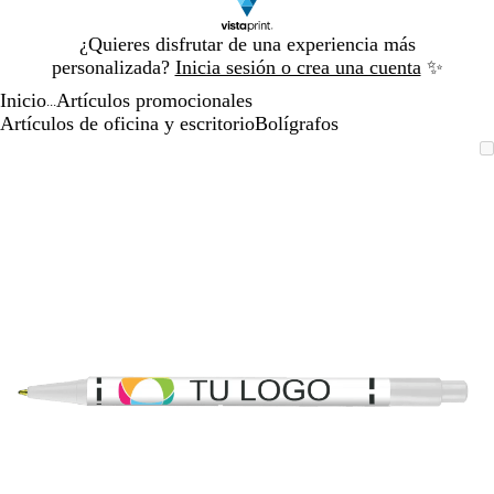
Diapositiva
¿Quieres disfrutar de una experiencia más
1
personalizada?
Inicia sesión o crea una cuenta
✨
de
Inicio
Artículos promocionales
1
...
Artículos de oficina y escritorio
Bolígrafos
Diapositiva
Imagen
Acercado
Utiliza
Haz
1
ampliable
hasta
las
clic
de
mínimo
teclas
para
1
de
expandir
más
y
menos
para
ampliar
y
alejar
y
las
flechas
para
moverte