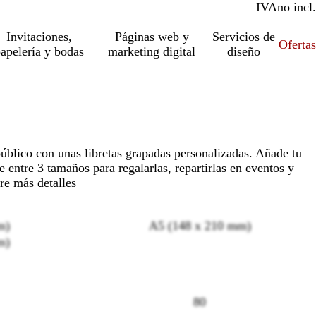
IVA
incl.
no incl.
Invitaciones,
Páginas web y
Servicios de
Ofertas
apelería y bodas
marketing digital
diseño
úblico con unas libretas grapadas personalizadas. Añade tu
e entre 3 tamaños para regalarlas, repartirlas en eventos y
e más detalles
m)
A5 (148 x 210 mm)
m)
80
Loading