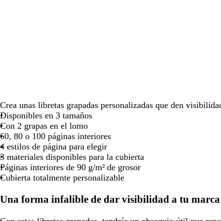
para
para
para
moverte
moverte
moverte
por
por
por
la
la
la
imagen
imagen
imagen
Crea unas libretas grapadas personalizadas que den visibilida
Disponibles en 3 tamaños
Con 2 grapas en el lomo
60, 80 o 100 páginas interiores
4 estilos de página para elegir
3 materiales disponibles para la cubierta
Páginas interiores de 90 g/m² de grosor
Cubierta totalmente personalizable
Una forma infalible de dar visibilidad a tu marca
Con estas libretas grapadas, tendrás un obsequio útil que repar