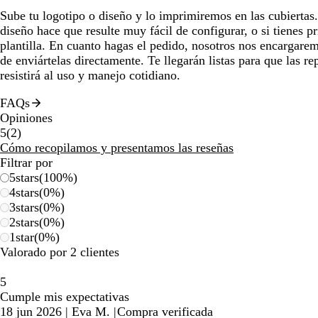
Sube tu logotipo o diseño y lo imprimiremos en las cubiertas
diseño hace que resulte muy fácil de configurar, o si tienes 
plantilla. En cuanto hagas el pedido, nosotros nos encargarem
de enviártelas directamente. Te llegarán listas para que las r
resistirá al uso y manejo cotidiano.
FAQs
Opiniones
2
5
(
2
)
reseñas
Cómo recopilamos y presentamos las reseñas
Filtrar por
5
stars
(
100
%)
4
stars
(
0
%)
3
stars
(
0
%)
2
stars
(
0
%)
1
star
(
0
%)
Valorado por 2 clientes
5
Cumple mis expectativas
18 jun 2026
|
Eva M.
|
Compra verificada