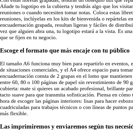
Añade tu logotipo en la cubierta y tendrás algo que los visita
reuniones o cuando necesiten tomar notas. Coloca estas libret
reuniones, inclúyelas en los kits de bienvenida o repártelas e
encuadernación grapada, resultan ligeras y fáciles de distrib
vez que alguien abra una, tu logotipo estará a la vista. Es un
que se fijen en tu negocio.
Escoge el formato que más encaje con tu público
El tamaño A6 funciona muy bien para repartirlo en eventos, e
de situaciones comerciales, y el A4 ofrece espacio para tomar
encuadernación consta de 2 grapas en el lomo que mantienen l
entre 60, 80 o 100 páginas de papel sin revestimiento de 90 g
cubierta: mate si quieres un acabado profesional, brillante pa
tacto suave para que transmita sofisticación. Piensa en cómo t
hora de escoger las páginas interiores: lisas para hacer esboz
cuadriculadas para trabajos técnicos o con líneas de puntos p
más flexible.
Las imprimiremos y enviaremos según tus necesi