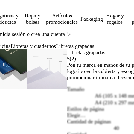
gatinas y
Ropa y
Artículos
Hogar y
Packaging
tiquetas
bolsas
promocionales
regalos
p
Inicia sesión o crea una cuenta
✨
icina
Libretas y cuadernos
Libretas grapadas
Imagen
Acercado
Utiliza
Haz
Imagen
Acercado
Utiliza
Haz
Libretas grapadas
ampliable
hasta
las
clic
ampliable
hasta
las
clic
Leer
5
(
2
)
mínimo
teclas
para
mínimo
teclas
para
2
Pon tu marca en manos de tu p
de
expandir
de
expandir
reseñas
logotipo en la cubierta y escog
más
más
promocionar tu marca.
Descubr
y
y
Tamaño
menos
menos
A6 (105 x 148 m
para
para
ampliar
ampliar
A4 (210 x 297 m
y
y
Estilos de página
alejar
alejar
Elegir…
y
y
Cantidad de páginas
las
las
40
flechas
flechas