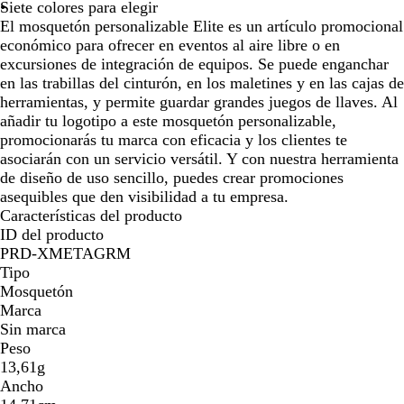
z
o
s
Siete colores para elegir
por
por
por
por
o
a
El mosquetón personalizable Elite es un artículo promocional
la
la
la
la
d
económico para ofrecer en eventos al aire libre o en
imagen
imagen
imagen
imagen
o
excursiones de integración de equipos. Se puede enganchar
en las trabillas del cinturón, en los maletines y en las cajas de
herramientas, y permite guardar grandes juegos de llaves. Al
añadir tu logotipo a este mosquetón personalizable,
promocionarás tu marca con eficacia y los clientes te
asociarán con un servicio versátil. Y con nuestra herramienta
de diseño de uso sencillo, puedes crear promociones
asequibles que den visibilidad a tu empresa.
Características del producto
ID del producto
PRD-XMETAGRM
Tipo
Mosquetón
Marca
Sin marca
Peso
13,61g
Ancho