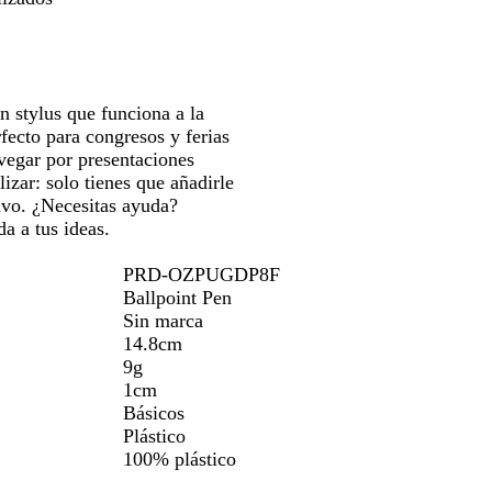
g
j
u
u
a
para
r
o
l
l
r
moverte
o
o
c
i
por
s
l
l
la
c
a
l
n stylus que funciona a la
imagen
u
r
o
rfecto para congresos y ferias
r
o
vegar por presentaciones
o
izar: solo tienes que añadirle
tivo. ¿Necesitas ayuda?
a a tus ideas.
PRD-OZPUGDP8F
Ballpoint Pen
Sin marca
14.8cm
9g
1cm
Básicos
Plástico
100% plástico