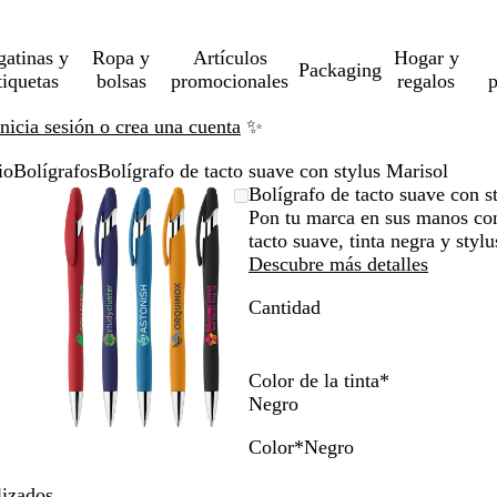
gatinas y
Ropa y
Artículos
Hogar y
Packaging
tiquetas
bolsas
promocionales
regalos
p
Inicia sesión o crea una cuenta
✨
io
Bolígrafos
Bolígrafo de tacto suave con stylus Marisol
Imagen
Acercado
Utiliza
Haz
Bolígrafo de tacto suave con s
ampliable
hasta
las
clic
Pon tu marca en sus manos con
mínimo
teclas
para
tacto suave, tinta negra y stylu
de
expandir
Descubre más detalles
más
Cantidad
y
menos
para
ampliar
Color de la tinta
*
y
Negro
alejar
Color
*
Negro
y
N
R
A
A
A
las
e
o
z
z
m
lizados
flechas