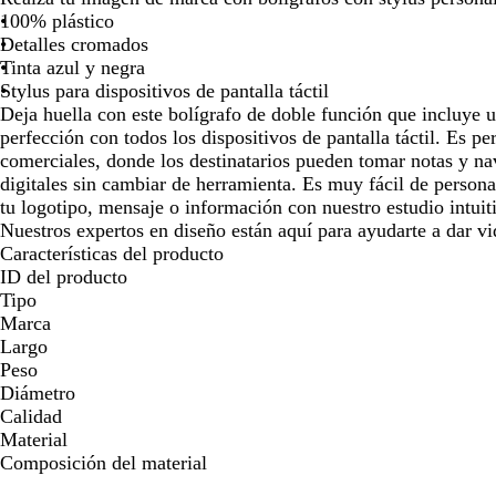
100% plástico
para
para
Detalles cromados
moverte
moverte
Tinta azul y negra
por
por
Stylus para dispositivos de pantalla táctil
la
la
Deja huella con este bolígrafo de doble función que incluye u
imagen
imagen
perfección con todos los dispositivos de pantalla táctil. Es pe
comerciales, donde los destinatarios pueden tomar notas y na
digitales sin cambiar de herramienta. Es muy fácil de personal
tu logotipo, mensaje o información con nuestro estudio intui
Nuestros expertos en diseño están aquí para ayudarte a dar vid
Características del producto
ID del producto
Tipo
Marca
Largo
Peso
Diámetro
Calidad
Material
Composición del material