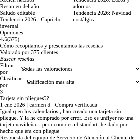
Resumen del año
adornos
Saludo editable
Tendencia 2026: Navidad
Tendencia 2026 - Capricho
nostálgica
invernal
Opiniones
375
4.6
(
375
)
reseñas
Cómo recopilamos y presentamos las reseñas
Valorado por 375 clientes
Mis
búsquedas
Filtrar
por
Clasificar
por
3
Tarjeta sin pliegues??
1 ene 2026
|
carmen d.
|
Compra verificada
Igual q en los calendarios , han creado una tarjeta sin
pliegue. Y la he comprado por error. Eso es unflyer no una
tarjeta navideña. . pero como es el standart. he dado por
hecho que era con pliegue
Respuesta del equipo de Servicio de Atención al Cliente de