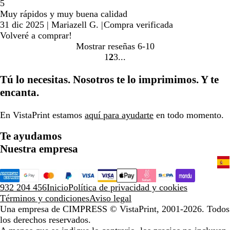
5
Muy rápidos y muy buena calidad
31 dic 2025
|
Mariazell G.
|
Compra verificada
Volveré a comprar!
Mostrar reseñas
6-10
1
2
3
Ir
Ir
Ir
a
a
a
Tú lo necesitas. Nosotros te lo imprimimos. Y te
la
la
la
encanta.
página
página
página
En VistaPrint estamos
aquí para ayudarte
en todo momento.
Te ayudamos
Nuestra empresa
932 204 456
Inicio
Política de privacidad y cookies
Términos y condiciones
Aviso legal
Una empresa de CIMPRESS
© VistaPrint, 2001-2026. Todos
los derechos reservados.