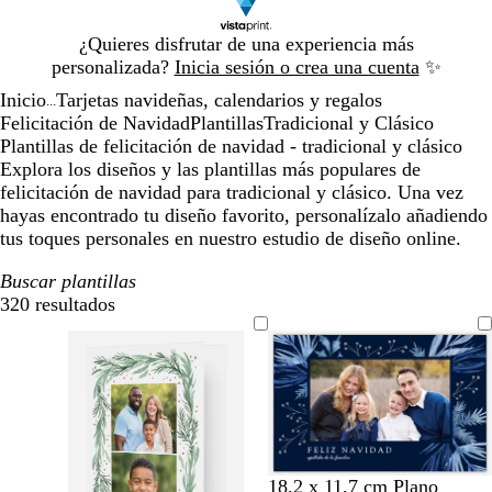
Diapositiva
¿Quieres disfrutar de una experiencia más
1
personalizada?
Inicia sesión o crea una cuenta
✨
de
Inicio
Tarjetas navideñas, calendarios y regalos
1
...
Felicitación de Navidad
Plantillas
Tradicional y Clásico
Plantillas de felicitación de navidad - tradicional y clásico
Explora los diseños y las plantillas más populares de
felicitación de navidad para tradicional y clásico. Una vez
hayas encontrado tu diseño favorito, personalízalo añadiendo
tus toques personales en nuestro estudio de diseño online.
Buscar plantillas
320 resultados
Filtros
a
b
g
l
18,2 x 11,7 cm Plano