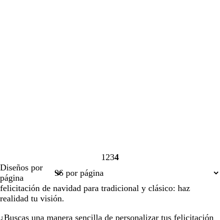
1
2
3
4
Página
Página
Página
Página
Diseños por
1
2
3
4
página
felicitación de navidad para tradicional y clásico: haz
realidad tu visión.
¿Buscas una manera sencilla de personalizar tus felicitación