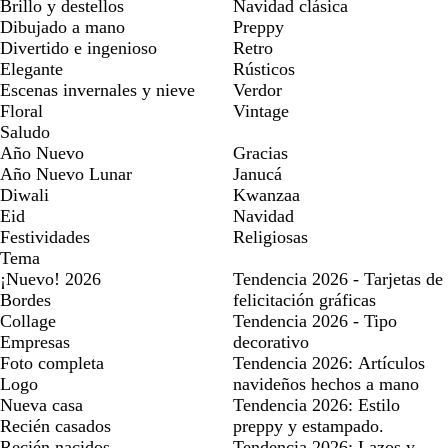
Brillo y destellos
Navidad clásica
Dibujado a mano
Preppy
Divertido e ingenioso
Retro
Elegante
Rústicos
Escenas invernales y nieve
Verdor
Floral
Vintage
Saludo
Año Nuevo
Gracias
Año Nuevo Lunar
Janucá
Diwali
Kwanzaa
Eid
Navidad
Festividades
Religiosas
Tema
¡Nuevo! 2026
Tendencia 2026 - Tarjetas de
Bordes
felicitación gráficas
Collage
Tendencia 2026 - Tipo
Empresas
decorativo
Foto completa
Tendencia 2026: Artículos
Logo
navideños hechos a mano
Nueva casa
Tendencia 2026: Estilo
Recién casados
preppy y estampado.
Recién nacidos
Tendencia 2026: Lazos y