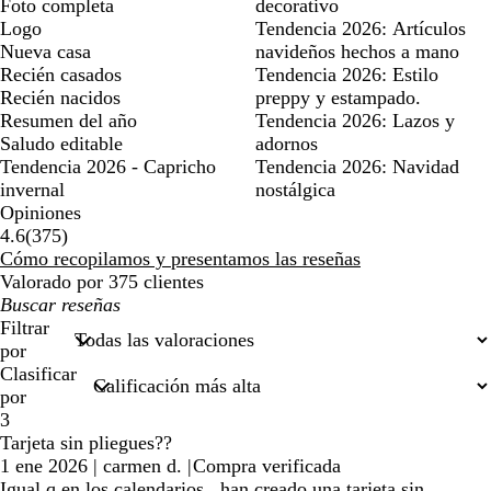
Foto completa
decorativo
Logo
Tendencia 2026: Artículos
Nueva casa
navideños hechos a mano
Recién casados
Tendencia 2026: Estilo
Recién nacidos
preppy y estampado.
Resumen del año
Tendencia 2026: Lazos y
Saludo editable
adornos
Tendencia 2026 - Capricho
Tendencia 2026: Navidad
invernal
nostálgica
Opiniones
375
4.6
(
375
)
reseñas
Cómo recopilamos y presentamos las reseñas
Valorado por 375 clientes
Mis
búsquedas
Filtrar
por
Clasificar
por
3
Tarjeta sin pliegues??
1 ene 2026
|
carmen d.
|
Compra verificada
Igual q en los calendarios , han creado una tarjeta sin