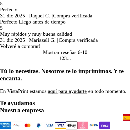
5
Perfecto
31 dic 2025
|
Raquel C.
|
Compra verificada
Perfecto Llego antes de tiempo
5
Muy rápidos y muy buena calidad
31 dic 2025
|
Mariazell G.
|
Compra verificada
Volveré a comprar!
Mostrar reseñas
6-10
1
2
3
Ir
Ir
Ir
a
a
a
Tú lo necesitas. Nosotros te lo imprimimos. Y te
la
la
la
encanta.
página
página
página
En VistaPrint estamos
aquí para ayudarte
en todo momento.
Te ayudamos
Nuestra empresa