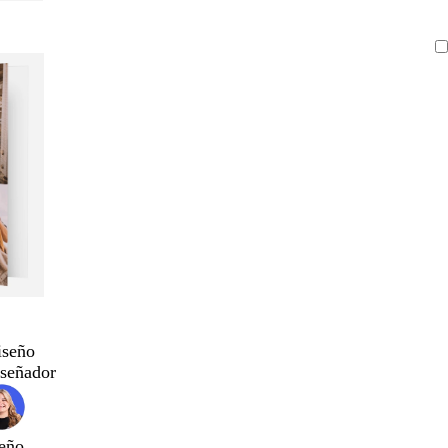
iseño
iseñador
eño