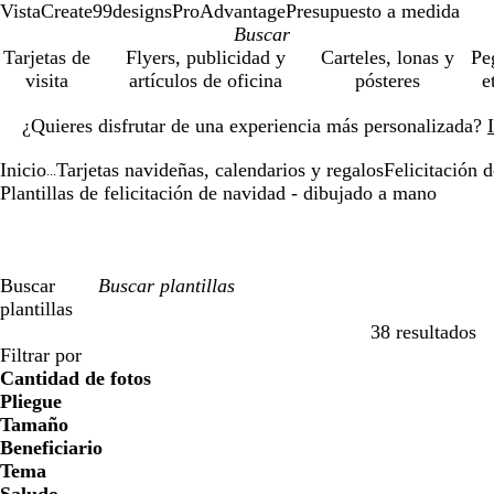
VistaCreate
99designs
ProAdvantage
Presupuesto a medida
Tarjetas de
Flyers, publicidad y
Carteles, lonas y
Pe
visita
artículos de oficina
pósteres
e
Diapositiva
¿Quieres disfrutar de una experiencia más personalizada?
1
de
Inicio
Tarjetas navideñas, calendarios y regalos
Felicitación 
1
...
Plantillas de felicitación de navidad - dibujado a mano
Buscar
plantillas
38 resultados
Filtros
Filtrar por
Cantidad de fotos
Pliegue
Tamaño
Beneficiario
Tema