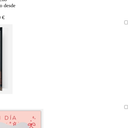
do desde
 €