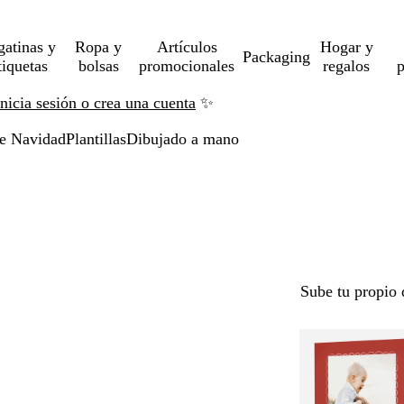
gatinas y
Ropa y
Artículos
Hogar y
Packaging
tiquetas
bolsas
promocionales
regalos
p
Inicia sesión o crea una cuenta
✨
de Navidad
Plantillas
Dibujado a mano
Sube tu propio 