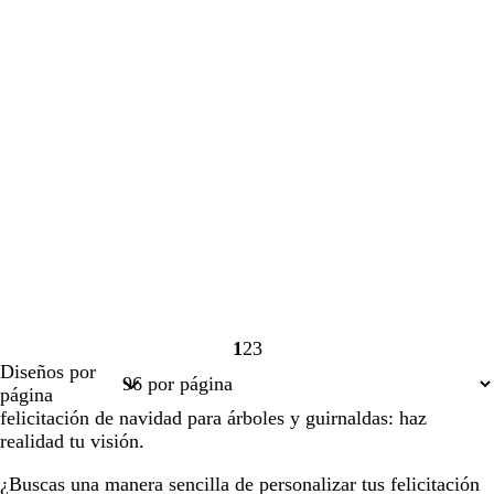
1
2
3
Página
Página
Página
Diseños por
1
2
3
página
felicitación de navidad para árboles y guirnaldas: haz
realidad tu visión.
¿Buscas una manera sencilla de personalizar tus felicitación