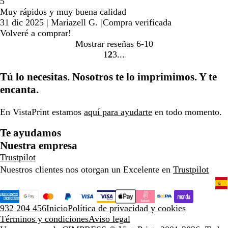
5
Muy rápidos y muy buena calidad
31 dic 2025
|
Mariazell G.
|
Compra verificada
Volveré a comprar!
Mostrar reseñas
6-10
1
2
3
Ir
Ir
Ir
a
a
a
Tú lo necesitas. Nosotros te lo imprimimos. Y te
la
la
la
encanta.
página
página
página
En VistaPrint estamos
aquí para ayudarte
en todo momento.
Te ayudamos
Nuestra empresa
Trustpilot
Nuestros clientes nos otorgan un Excelente en
Trustpilot
932 204 456
Inicio
Política de privacidad y cookies
Términos y condiciones
Aviso legal