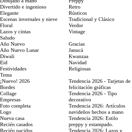
Dibujado a mano
Preppy
Divertido e ingenioso
Retro
Elegante
Rústicos
Escenas invernales y nieve
Tradicional y Clásico
Floral
Verdor
Lazos y cintas
Vintage
Saludo
Año Nuevo
Gracias
Año Nuevo Lunar
Janucá
Diwali
Kwanzaa
Eid
Navidad
Festividades
Religiosas
Tema
¡Nuevo! 2026
Tendencia 2026 - Tarjetas de
Bordes
felicitación gráficas
Collage
Tendencia 2026 - Tipo
Empresas
decorativo
Foto completa
Tendencia 2026: Artículos
Logo
navideños hechos a mano
Nueva casa
Tendencia 2026: Estilo
Recién casados
preppy y estampado.
Recién nacidos
Tendencia 2026: Lazos y