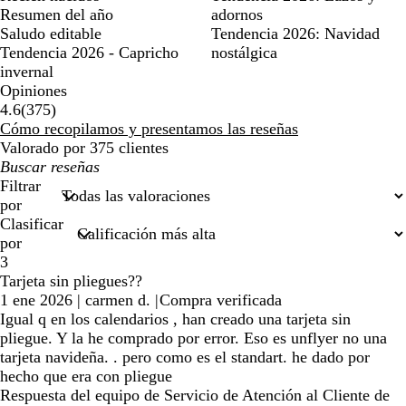
Resumen del año
adornos
Saludo editable
Tendencia 2026: Navidad
Tendencia 2026 - Capricho
nostálgica
invernal
Opiniones
375
4.6
(
375
)
reseñas
Cómo recopilamos y presentamos las reseñas
Valorado por 375 clientes
Mis
búsquedas
Filtrar
por
Clasificar
por
3
Tarjeta sin pliegues??
1 ene 2026
|
carmen d.
|
Compra verificada
Igual q en los calendarios , han creado una tarjeta sin
pliegue. Y la he comprado por error. Eso es unflyer no una
tarjeta navideña. . pero como es el standart. he dado por
hecho que era con pliegue
Respuesta del equipo de Servicio de Atención al Cliente de