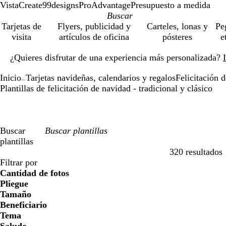
VistaCreate
99designs
ProAdvantage
Presupuesto a medida
Tarjetas de
Flyers, publicidad y
Carteles, lonas y
Pe
visita
artículos de oficina
pósteres
e
Diapositiva
¿Quieres disfrutar de una experiencia más personalizada?
1
de
Inicio
Tarjetas navideñas, calendarios y regalos
Felicitación 
1
...
Plantillas de felicitación de navidad - tradicional y clásico
Buscar
plantillas
320 resultados
Filtros
Filtrar por
Cantidad de fotos
Pliegue
Tamaño
Beneficiario
Tema