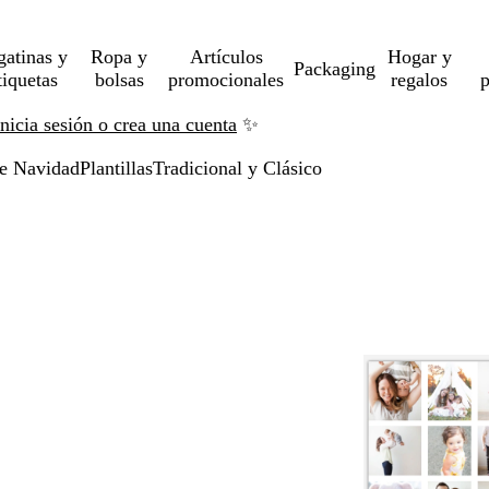
gatinas y
Ropa y
Artículos
Hogar y
Packaging
tiquetas
bolsas
promocionales
regalos
p
Inicia sesión o crea una cuenta
✨
de Navidad
Plantillas
Tradicional y Clásico