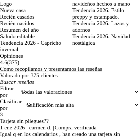
Logo
navideños hechos a mano
Nueva casa
Tendencia 2026: Estilo
Recién casados
preppy y estampado.
Recién nacidos
Tendencia 2026: Lazos y
Resumen del año
adornos
Saludo editable
Tendencia 2026: Navidad
Tendencia 2026 - Capricho
nostálgica
invernal
Opiniones
375
4.6
(
375
)
reseñas
Cómo recopilamos y presentamos las reseñas
Valorado por 375 clientes
Mis
búsquedas
Filtrar
por
Clasificar
por
3
Tarjeta sin pliegues??
1 ene 2026
|
carmen d.
|
Compra verificada
Igual q en los calendarios , han creado una tarjeta sin