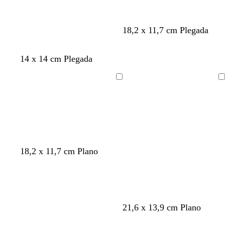
i
u
v
r
a
o
18,2 x 11,7 cm Plegada
14 x 14 cm Plegada
Cargando
Cargando
b
r
n
18,2 x 11,7 cm Plano
l
o
e
a
j
g
n
o
r
c
v
o
o
i
r
v
a
t
a
21,6 x 13,9 cm Plano
n
o
e
z
o
c
o