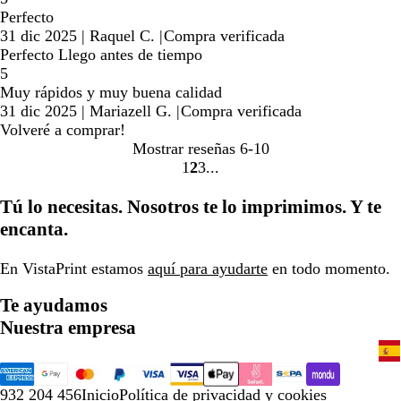
Perfecto
31 dic 2025
|
Raquel C.
|
Compra verificada
Perfecto Llego antes de tiempo
5
Muy rápidos y muy buena calidad
31 dic 2025
|
Mariazell G.
|
Compra verificada
Volveré a comprar!
Mostrar reseñas
6-10
1
2
3
Ir
Ir
Ir
a
a
a
Tú lo necesitas. Nosotros te lo imprimimos. Y te
la
la
la
encanta.
página
página
página
En VistaPrint estamos
aquí para ayudarte
en todo momento.
Te ayudamos
Nuestra empresa
932 204 456
Inicio
Política de privacidad y cookies