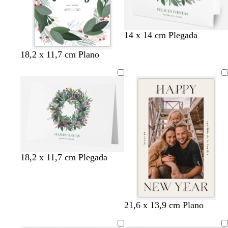
14 x 14 cm Plegada
18,2 x 11,7 cm Plano
18,2 x 11,7 cm Plegada
c
v
g
r
n
b
a
21,6 x 13,9 cm Plano
r
e
r
o
e
l
z
e
r
i
j
g
a
u