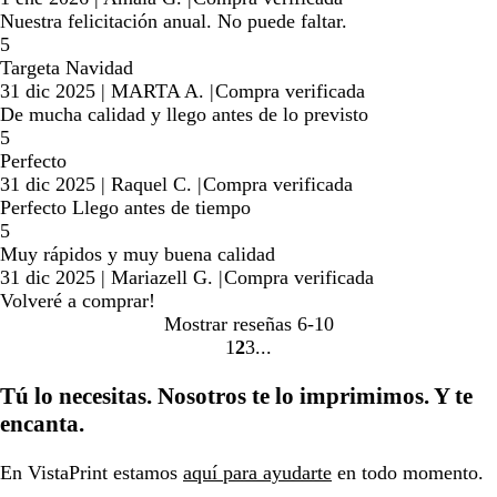
Nuestra felicitación anual. No puede faltar.
5
Targeta Navidad
31 dic 2025
|
MARTA A.
|
Compra verificada
De mucha calidad y llego antes de lo previsto
5
Perfecto
31 dic 2025
|
Raquel C.
|
Compra verificada
Perfecto Llego antes de tiempo
5
Muy rápidos y muy buena calidad
31 dic 2025
|
Mariazell G.
|
Compra verificada
Volveré a comprar!
Mostrar reseñas
6-10
1
2
3
Ir
Ir
Ir
a
a
a
Tú lo necesitas. Nosotros te lo imprimimos. Y te
la
la
la
encanta.
página
página
página
En VistaPrint estamos
aquí para ayudarte
en todo momento.