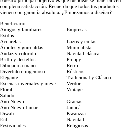
Nuestro principal objetivo es que tus ideas se materialicen
con plena satisfacción. Recuerda que todos tus productos
vienen con garantía absoluta. ¿Empezamos a diseñar?
Beneficiario
Amigos y familiares
Empresas
Estilos
Acuarelas
Lazos y cintas
Árboles y guirnaldas
Minimalista
Audaz y colorido
Navidad clásica
Brillo y destellos
Preppy
Dibujado a mano
Retro
Divertido e ingenioso
Rústicos
Elegante
Tradicional y Clásico
Escenas invernales y nieve
Verdor
Floral
Vintage
Saludo
Año Nuevo
Gracias
Año Nuevo Lunar
Janucá
Diwali
Kwanzaa
Eid
Navidad
Festividades
Religiosas