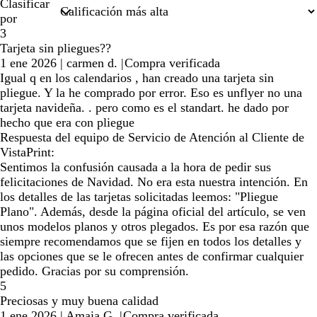
Clasificar
por
3
Tarjeta sin pliegues??
1 ene 2026
|
carmen d.
|
Compra verificada
Igual q en los calendarios , han creado una tarjeta sin
pliegue. Y la he comprado por error. Eso es unflyer no una
tarjeta navideña. . pero como es el standart. he dado por
hecho que era con pliegue
Respuesta del equipo de Servicio de Atención al Cliente de
VistaPrint:
Sentimos la confusión causada a la hora de pedir sus
felicitaciones de Navidad. No era esta nuestra intención. En
los detalles de las tarjetas solicitadas leemos: "Pliegue
Plano". Además, desde la página oficial del artículo, se ven
unos modelos planos y otros plegados. Es por esa razón que
siempre recomendamos que se fijen en todos los detalles y
las opciones que se le ofrecen antes de confirmar cualquier
pedido. Gracias por su comprensión.
5
Preciosas y muy buena calidad
1 ene 2026
|
Amaia G.
|
Compra verificada