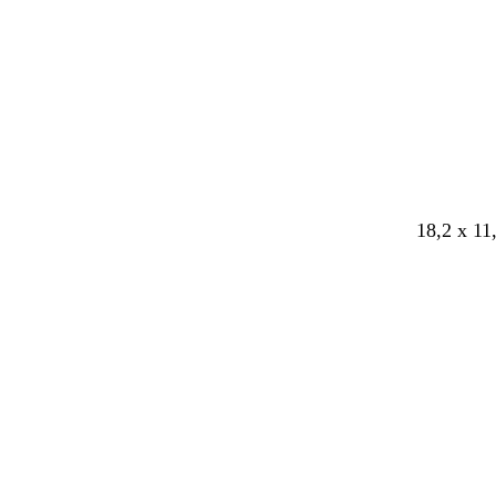
18,2 x 11
Cargando