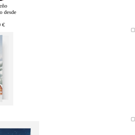
eño
do desde
 €