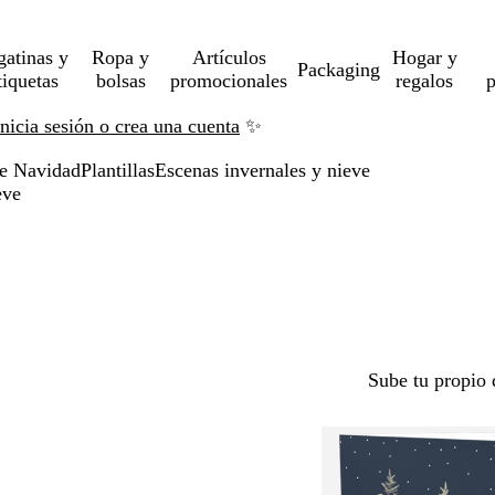
gatinas y
Ropa y
Artículos
Hogar y
Packaging
tiquetas
bolsas
promocionales
regalos
p
Inicia sesión o crea una cuenta
✨
de Navidad
Plantillas
Escenas invernales y nieve
eve
Sube tu propio 