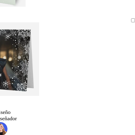
iseño
iseñador