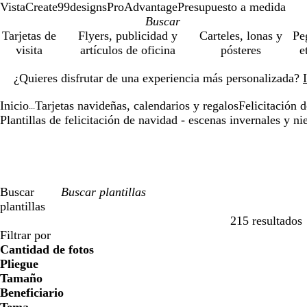
VistaCreate
99designs
ProAdvantage
Presupuesto a medida
Tarjetas de
Flyers, publicidad y
Carteles, lonas y
Pe
visita
artículos de oficina
pósteres
e
Diapositiva
¿Quieres disfrutar de una experiencia más personalizada?
1
de
Inicio
Tarjetas navideñas, calendarios y regalos
Felicitación 
1
...
Plantillas de felicitación de navidad - escenas invernales y ni
Buscar
plantillas
215 resultados
Filtros
Filtrar por
Cantidad de fotos
Pliegue
Tamaño
Beneficiario