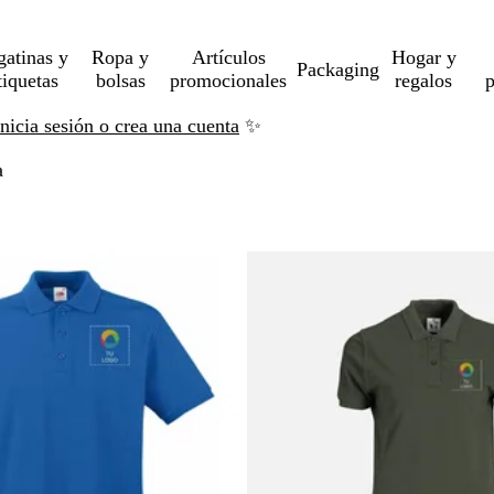
gatinas y
Ropa y
Artículos
Hogar y
Packaging
tiquetas
bolsas
promocionales
regalos
p
Inicia sesión o crea una cuenta
✨
a
tar a resultados filtrados
o