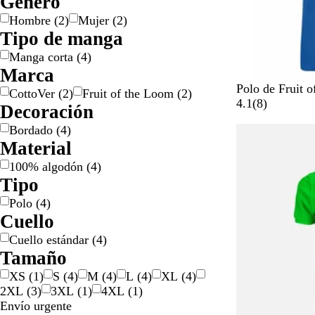
Género
l
l
a
Hombre
(
2
)
Mujer
(
2
)
o
a
Tipo de manga
/
t
Manga corta
(
4
)
d
e
Marca
o
a
r
d
A
R
B
A
N
Polo de Fruit 
CottoVer
(
2
)
Fruit of the Loom
(
2
)
a
o
z
o
l
z
e
8
4.1
(
8
)
Decoración
d
u
j
a
u
g
r
Bordado
(
4
)
o
l
o
n
l
r
e
Material
r
c
m
o
s
e
o
a
e
100% algodón
(
4
)
a
r
ñ
Tipo
l
i
a
Polo
(
4
)
n
s
Cuello
o
Cuello estándar
(
4
)
Tamaño
XS
(
1
)
S
(
4
)
M
(
4
)
L
(
4
)
XL
(
4
)
2XL
(
3
)
3XL
(
1
)
4XL
(
1
)
Envío urgente