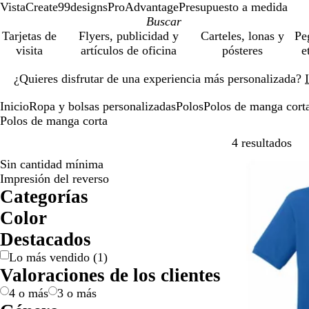
VistaCreate
99designs
ProAdvantage
Presupuesto a medida
Tarjetas de
Flyers, publicidad y
Carteles, lonas y
Pe
visita
artículos de oficina
pósteres
e
Diapositiva
¿Quieres disfrutar de una experiencia más personalizada?
1
de
Inicio
Ropa y bolsas personalizadas
Polos
Polos de manga cort
1
Polos de manga corta
Sal
4 resultados
Sin cantidad mínima
Lo más vendid
Impresión del reverso
Categorías
Color
A
A
B
G
M
N
N
R
R
V
Destacados
m
z
l
r
o
a
e
o
o
e
Lo más vendido
(
1
)
a
u
a
i
r
r
g
j
s
r
Valoraciones de los clientes
r
l
n
s
a
a
r
o
a
d
i
c
/
d
n
o
e
4 o más
3 o más
l
o
p
o
j