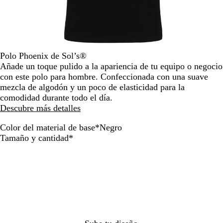
la
imagen
Polo Phoenix de Sol’s®
Añade un toque pulido a la apariencia de tu equipo o negocio
con este polo para hombre. Confeccionada con una suave
mezcla de algodón y un poco de elasticidad para la
comodidad durante todo el día.
Descubre más detalles
Color del material de base
*
Negro
B
G
N
G
A
A
Obligatorio
Tamaño y cantidad
*
l
r
e
r
z
z
a
i
g
i
u
u
n
s
r
s
l
l
c
c
o
j
u
f
o
a
a
l
r
r
s
t
a
b
p
r
n
ó
e
a
c