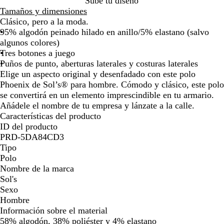
Sube tu diseño
n
a
m
é
Tamaños y dimensiones
j
d
a
s
Clásico, pero a la moda.
a
o
r
95% algodón peinado hilado en anillo/5% elastano (salvo
s
i
algunos colores)
p
n
Tres botones a juego
e
o
Puños de punto, aberturas laterales y costuras laterales
a
Elige un aspecto original y desenfadado con este polo
d
Phoenix de Sol’s® para hombre. Cómodo y clásico, este polo
o
se convertirá en un elemento imprescindible en tu armario.
Añádele el nombre de tu empresa y lánzate a la calle.
Características del producto
ID del producto
PRD-5DA84CD3
Tipo
Polo
Nombre de la marca
Sol's
Sexo
Hombre
Información sobre el material
58% algodón, 38% poliéster y 4% elastano