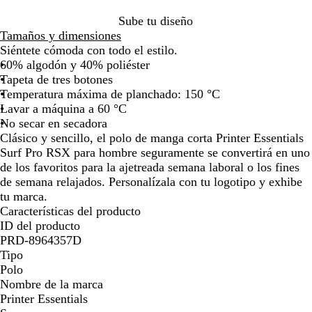
i
e
a
r
la
la
la
la
la
la
la
la
la
n
s
n
o
Sube tu diseño
imagen
imagen
imagen
imagen
imagen
imagen
imagen
imagen
im
o
c
o
Tamaños y dimensiones
o
Siéntete cómoda con todo el estilo.
60% algodón y 40% poliéster
Tapeta de tres botones
Temperatura máxima de planchado: 150 °C
Lavar a máquina a 60 °C
No secar en secadora
Clásico y sencillo, el polo de manga corta Printer Essentials
Surf Pro RSX para hombre seguramente se convertirá en uno
de los favoritos para la ajetreada semana laboral o los fines
de semana relajados. Personalízala con tu logotipo y exhibe
tu marca.
Características del producto
ID del producto
PRD-8964357D
Tipo
Polo
Nombre de la marca
Printer Essentials