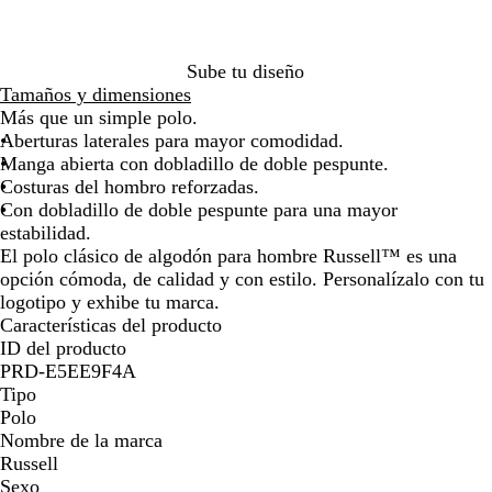
á
a
o
a
l
la
la
la
la
la
la
la
s
n
t
l
e
imagen
imagen
imagen
imagen
imagen
imagen
ima
i
c
e
i
s
Sube tu diseño
c
é
l
n
t
Tamaños y dimensiones
o
s
l
t
e
Más que un simple polo.
a
e
Aberturas laterales para mayor comodidad.
n
Manga abierta con dobladillo de doble pespunte.
s
Costuras del hombro reforzadas.
o
Con dobladillo de doble pespunte para una mayor
estabilidad.
El polo clásico de algodón para hombre Russell™ es una
opción cómoda, de calidad y con estilo. Personalízalo con tu
logotipo y exhibe tu marca.
Características del producto
ID del producto
PRD-E5EE9F4A
Tipo
Polo
Nombre de la marca
Russell
Sexo