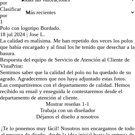
por
Clasificar
por
1
Polo con logotipo Bordado.
18 jul 2024
|
Jose L.
La calidad es malísima. Me han repetido dos veces los polos
que había encargado y al final los he tenido que desechar a la
basura.
Respuesta del equipo de Servicio de Atención al Cliente de
VistaPrint:
Sentimos saber que la calidad del polo no ha quedado de su
agrado. Agradecemos que nos haya adjuntado estas fotos.
Las compartiremos con el departamento de calidad. Hemos
recibido su email y enseguida le contestaremos desde el
departamento de atención al cliente.
Mostrar reseñas
1-1
Trabaja con un diseñador
Déjanos el diseño a nosotros
¡Te lo ponemos muy fácil! Nosotros nos encargamos de todo
el proceso de diseño, desde la idea inicial hasta la entrega de