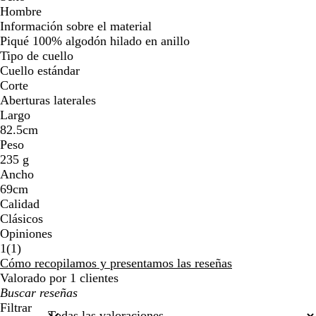
Hombre
Información sobre el material
Piqué 100% algodón hilado en anillo
Tipo de cuello
Cuello estándar
Corte
Aberturas laterales
Largo
82.5cm
Peso
235 g
Ancho
69cm
Calidad
Clásicos
Opiniones
1
1
(
1
)
reseñas
Cómo recopilamos y presentamos las reseñas
Valorado por 1 clientes
Mis
búsquedas
Filtrar