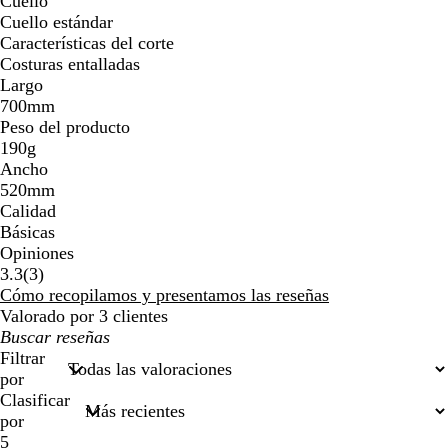
Cuello
Cuello estándar
Características del corte
Costuras entalladas
Largo
700mm
Peso del producto
190g
Ancho
520mm
Calidad
Básicas
Opiniones
3
3.3
(
3
)
reseñas
Cómo recopilamos y presentamos las reseñas
Valorado por 3 clientes
Mis
búsquedas
Filtrar
por
Clasificar
por
5