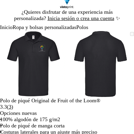
Diapositiva
¿Quieres disfrutar de una experiencia más
1
personalizada?
Inicia sesión o crea una cuenta
✨
de
Inicio
Ropa y bolsas personalizadas
Polos
1
Diapositiva
Imagen
Acercado
Utiliza
Haz
Imagen
Acercado
Utiliza
Haz
1
ampliable
hasta
las
clic
ampliable
hasta
las
clic
de
mínimo
teclas
para
mínimo
teclas
para
2
de
expandir
de
expandir
más
más
y
y
menos
menos
para
para
ampliar
ampliar
y
y
alejar
alejar
Polo de piqué Original de Fruit of the Loom®
y
y
Leer
3.3
(
3
)
las
las
3
Opciones nuevas
flechas
flechas
reseñas
100% algodón de 175 g/m2
para
para
Polo de piqué de manga corta
moverte
moverte
Costuras laterales para un ajuste más preciso
por
por