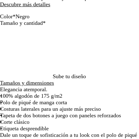
Descubre más detalles
la
la
imagen
imagen
Color
*
Negro
A
G
R
A
N
G
B
A
G
A
Obligatorio
Tamaño y cantidad
*
z
r
o
z
e
r
l
z
r
z
u
a
j
u
g
i
a
u
a
u
l
n
o
l
r
s
n
l
f
l
r
a
c
o
j
c
m
i
a
e
t
e
a
o
a
t
z
a
e
l
s
r
o
u
l
e
p
i
c
r
s
e
n
l
Sube tu diseño
t
a
o
a
Tamaños y dimensiones
e
d
p
r
Elegancia atemporal.
n
o
r
o
100% algodón de 175 g/m2
u
o
Polo de piqué de manga corta
e
f
Costuras laterales para un ajuste más preciso
v
u
Tapeta de dos botones a juego con paneles reforzados
o
n
Corte clásico
d
Etiqueta desprendible
o
Dale un toque de sofisticación a tu look con el polo de piqué