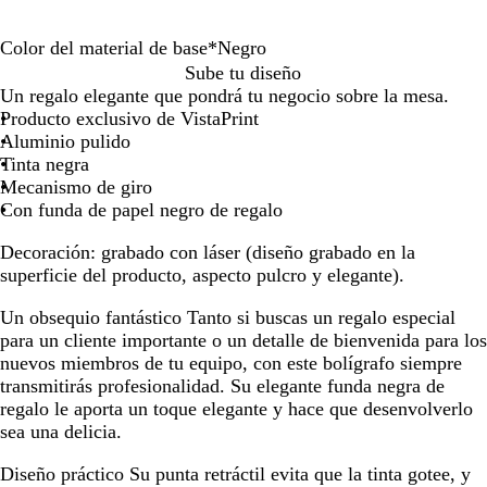
por
por
por
la
la
la
Color del material de base
*
Negro
imagen
imagen
imagen
N
B
Sube tu diseño
e
l
Un regalo elegante que pondrá tu negocio sobre la mesa.
g
a
Producto exclusivo de VistaPrint
r
n
Aluminio pulido
o
c
Tinta negra
o
Mecanismo de giro
Con funda de papel negro de regalo
Decoración:
grabado con láser (diseño grabado en la
superficie del producto, aspecto pulcro y elegante).
Un obsequio fantástico
Tanto si buscas un regalo especial
para un cliente importante o un detalle de bienvenida para los
nuevos miembros de tu equipo, con este bolígrafo siempre
transmitirás profesionalidad. Su elegante funda negra de
regalo le aporta un toque elegante y hace que desenvolverlo
sea una delicia.
Diseño práctico
Su punta retráctil evita que la tinta gotee, y