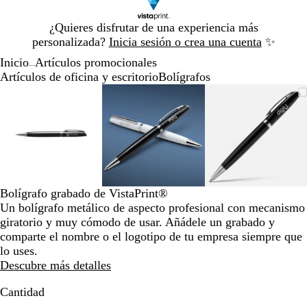
Diapositiva
¿Quieres disfrutar de una experiencia más
1
personalizada?
Inicia sesión o crea una cuenta
✨
de
Inicio
Artículos promocionales
1
...
Artículos de oficina y escritorio
Bolígrafos
Diapositiva
Imagen
Acercado
Utiliza
Haz
Imagen
Acercado
Utiliza
Haz
Imagen
Acercado
Utiliza
Haz
1
ampliable
hasta
las
clic
ampliable
hasta
las
clic
ampliable
hasta
las
clic
de
mínimo
teclas
para
mínimo
teclas
para
mínimo
teclas
para
3
de
expandir
de
expandir
de
expandir
más
más
más
y
y
y
menos
menos
menos
para
para
para
Bolígrafo grabado de VistaPrint®
ampliar
ampliar
ampliar
Un bolígrafo metálico de aspecto profesional con mecanismo
y
y
y
giratorio y muy cómodo de usar. Añádele un grabado y
alejar
alejar
alejar
comparte el nombre o el logotipo de tu empresa siempre que
y
y
y
lo uses.
las
las
las
Descubre más detalles
flechas
flechas
flechas
para
para
para
Cantidad
moverte
moverte
moverte