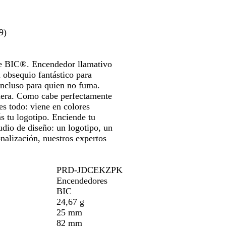
ra
para
para
c
e
i
o
verte
moverte
moverte
o
l
r
por
por
t
l
9)
la
la
r
o
magen
imagen
imagen
a
n
 de BIC®. Encendedor llamativo
s
 obsequio fantástico para
p
 incluso para quien no fuma.
a
guera. Como cabe perfectamente
r
 es todo: viene en colores
e
ás tu logotipo. Enciende tu
n
udio de diseño: un logotipo, un
t
onalización, nuestros expertos
e
PRD-JDCEKZPK
Encendedores
BIC
24,67 g
25 mm
82 mm