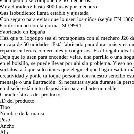
Cada pedido se compone de 50 mecheros.
para
para
para
para
pa
Muy duradero: hasta 3000 usos por mechero
moverte
moverte
moverte
moverte
mo
Gas isobutileno: llama estable y ajustada
por
por
por
por
po
Con seguro para evitar que lo usen los niños (según EN 1386
la
la
la
la
la
Conformidad con la norma ISO 9994
imagen
imagen
imagen
imagen
i
Fabricado en España
Haz que tu logotipo sea el protagonista con el mechero J26
en caja de 50 unidades. Está fabricado para durar más y es un
repartir en ferias comerciales y congresos. Es el regalo ideal
Deja que lo usen para encender velas, una parrilla o una ho
en el bolsillo, se puede llevar por ahí sin problema. Y eso no
surtidos, así que solo tienes que elegir el que haga resaltar m
creatividad y ponle tu toque personal con nuestro sencillo est
mensaje o una ilustración. Si necesitas ayuda durante la pers
en diseño están a tu disposición para echarte un cable.
Características del producto
ID del producto
Tipo
Nombre de la marca
Peso
Ancho
Alto