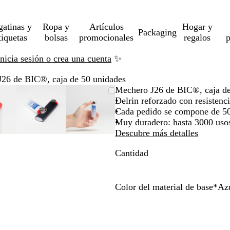
gatinas y
Ropa y
Artículos
Hogar y
Packaging
tiquetas
bolsas
promocionales
regalos
p
Inicia sesión o crea una cuenta
✨
26 de BIC®, caja de 50 unidades
magen
ercado
iliza
az
Imagen
Acercado
Utiliza
Haz
Imagen
Acercado
Utiliza
Haz
Mechero J26 de BIC®, caja de
pliable
sta
s
ic
ampliable
hasta
las
clic
ampliable
hasta
las
clic
Delrin reforzado con resistenci
ínimo
clas
ra
mínimo
teclas
para
mínimo
teclas
para
Cada pedido se compone de 5
pandir
de
expandir
de
expandir
Muy duradero: hasta 3000 uso
ás
más
más
Descubre más detalles
y
y
Cantidad
enos
menos
menos
ra
para
para
pliar
ampliar
ampliar
y
y
Color del material de base
*
Az
ejar
alejar
alejar
A
R
B
V
A
N
y
y
z
o
l
e
m
e
s
las
las
u
j
a
r
a
g
echas
flechas
flechas
l
o
n
d
r
r