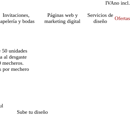
IVA
incl.
no incl.
Invitaciones,
Páginas web y
Servicios de
Ofertas
apelería y bodas
marketing digital
diseño
 50 unidades
a al desgaste
0 mecheros.
s por mechero
ul
Sube tu diseño