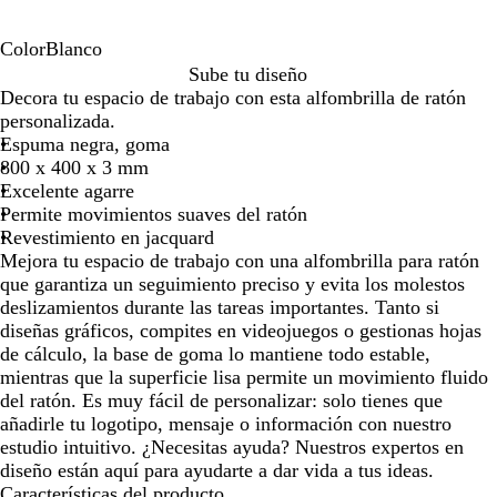
por
por
por
la
la
la
Color
Blanco
imagen
imagen
imagen
B
Sube tu diseño
l
Decora tu espacio de trabajo con esta alfombrilla de ratón
a
personalizada.
n
Espuma negra, goma
c
800 x 400 x 3 mm
o
Excelente agarre
Permite movimientos suaves del ratón
Revestimiento en jacquard
Mejora tu espacio de trabajo con una alfombrilla para ratón
que garantiza un seguimiento preciso y evita los molestos
deslizamientos durante las tareas importantes. Tanto si
diseñas gráficos, compites en videojuegos o gestionas hojas
de cálculo, la base de goma lo mantiene todo estable,
mientras que la superficie lisa permite un movimiento fluido
del ratón. Es muy fácil de personalizar: solo tienes que
añadirle tu logotipo, mensaje o información con nuestro
estudio intuitivo. ¿Necesitas ayuda? Nuestros expertos en
diseño están aquí para ayudarte a dar vida a tus ideas.
Características del producto