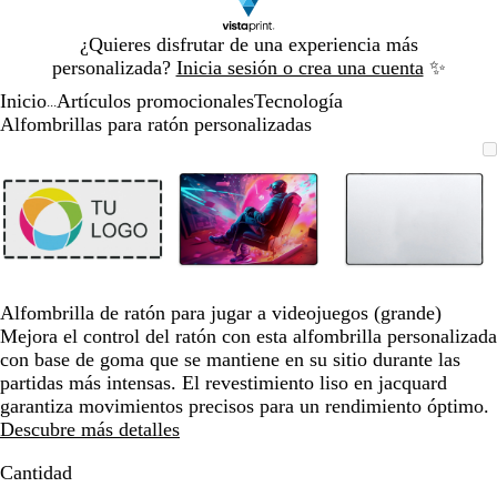
Diapositiva
¿Quieres disfrutar de una experiencia más
1
personalizada?
Inicia sesión o crea una cuenta
✨
de
Inicio
Artículos promocionales
Tecnología
1
...
Alfombrillas para ratón personalizadas
Diapositiva
Imagen
Acercado
Utiliza
Haz
Imagen
Acercado
Utiliza
Haz
Imagen
Acercado
Utiliza
Haz
1
ampliable
hasta
las
clic
ampliable
hasta
las
clic
ampliable
hasta
las
clic
de
mínimo
teclas
para
mínimo
teclas
para
mínimo
teclas
para
3
de
expandir
de
expandir
de
expandir
más
más
más
y
y
y
menos
menos
menos
para
para
para
Alfombrilla de ratón para jugar a videojuegos (grande)
ampliar
ampliar
ampliar
Mejora el control del ratón con esta alfombrilla personalizada
y
y
y
con base de goma que se mantiene en su sitio durante las
alejar
alejar
alejar
partidas más intensas. El revestimiento liso en jacquard
y
y
y
garantiza movimientos precisos para un rendimiento óptimo.
las
las
las
Descubre más detalles
flechas
flechas
flechas
para
para
para
Cantidad
moverte
moverte
moverte