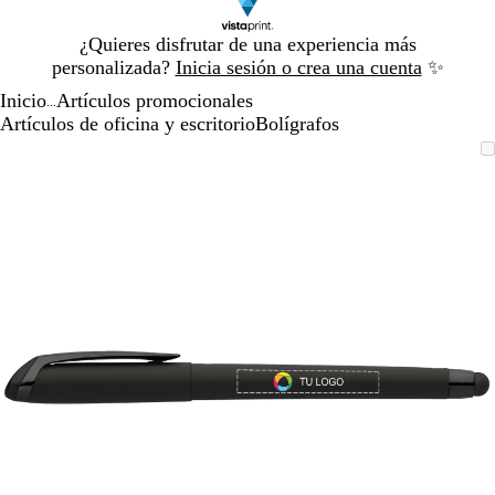
Diapositiva
¿Quieres disfrutar de una experiencia más
1
personalizada?
Inicia sesión o crea una cuenta
✨
de
Inicio
Artículos promocionales
1
...
Artículos de oficina y escritorio
Bolígrafos
Diapositiva
Imagen
Acercado
Utiliza
Haz
1
ampliable
hasta
las
clic
de
mínimo
teclas
para
1
de
expandir
más
y
menos
para
ampliar
y
alejar
y
las
flechas
para
moverte