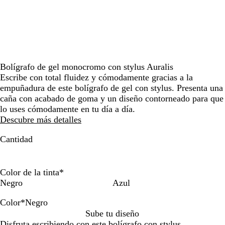
por
la
imagen
Bolígrafo de gel monocromo con stylus Auralis
Escribe con total fluidez y cómodamente gracias a la
empuñadura de este bolígrafo de gel con stylus. Presenta una
caña con acabado de goma y un diseño contorneado para que
lo uses cómodamente en tu día a día.
Descubre más detalles
Cantidad
Color de la tinta
*
Negro
Azul
Color
*
Negro
N
B
P
A
Sube tu diseño
e
e
l
z
Disfruta escribiendo con este bolígrafo con stylus.