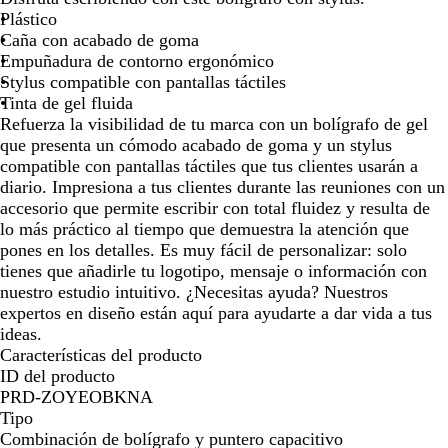
g
r
o
u
Plástico
r
m
m
l
Caña con acabado de goma
o
e
i
m
Empuñadura de contorno ergonómico
l
z
a
Stylus compatible con pantallas táctiles
l
o
r
Tinta de gel fluida
ó
i
Refuerza la visibilidad de tu marca con un bolígrafo de gel
n
n
que presenta un cómodo acabado de goma y un stylus
o
compatible con pantallas táctiles que tus clientes usarán a
diario. Impresiona a tus clientes durante las reuniones con un
accesorio que permite escribir con total fluidez y resulta de
lo más práctico al tiempo que demuestra la atención que
pones en los detalles. Es muy fácil de personalizar: solo
tienes que añadirle tu logotipo, mensaje o información con
nuestro estudio intuitivo. ¿Necesitas ayuda? Nuestros
expertos en diseño están aquí para ayudarte a dar vida a tus
ideas.
Características del producto
ID del producto
PRD-ZOYEOBKNA
Tipo
Combinación de bolígrafo y puntero capacitivo