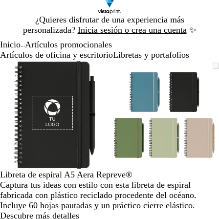
Diapositiva
¿Quieres disfrutar de una experiencia más
1
personalizada?
Inicia sesión o crea una cuenta
✨
de
Inicio
Artículos promocionales
1
...
Artículos de oficina y escritorio
Libretas y portafolios
Diapositiva
Imagen
Acercado
Utiliza
Haz
Imagen
Acercado
Utiliza
Haz
1
ampliable
hasta
las
clic
ampliable
hasta
las
clic
de
mínimo
teclas
para
mínimo
teclas
para
2
de
expandir
de
expandir
más
más
y
y
menos
menos
para
para
ampliar
ampliar
y
y
alejar
alejar
Libreta de espiral A5 Aera Repreve®
y
y
Captura tus ideas con estilo con esta libreta de espiral
las
las
fabricada con plástico reciclado procedente del océano.
flechas
flechas
Incluye 60 hojas pautadas y un práctico cierre elástico.
para
para
Descubre más detalles
moverte
moverte