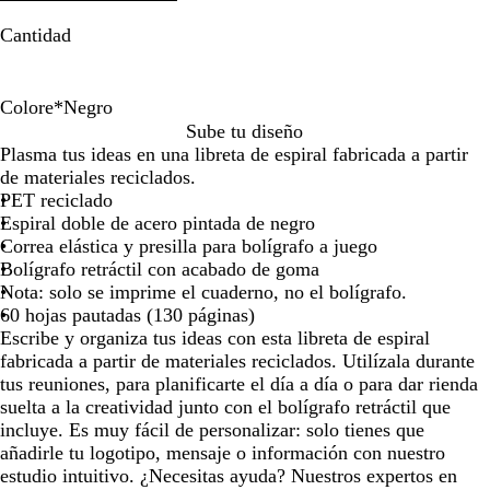
por
por
Cantidad
la
la
imagen
imagen
Colore
*
Negro
N
D
V
S
A
Sube tu diseño
e
u
e
a
z
Plasma tus ideas en una libreta de espiral fabricada a partir
g
n
r
l
u
de materiales reciclados.
r
a
d
v
l
PET reciclado
o
e
i
a
Espiral doble de acero pintada de negro
s
a
c
Correa elástica y presilla para bolígrafo a juego
e
e
Bolígrafo retráctil con acabado de goma
l
r
Nota: solo se imprime el cuaderno, no el bolígrafo.
v
o
60 hojas pautadas (130 páginas)
a
Escribe y organiza tus ideas con esta libreta de espiral
fabricada a partir de materiales reciclados. Utilízala durante
tus reuniones, para planificarte el día a día o para dar rienda
suelta a la creatividad junto con el bolígrafo retráctil que
incluye. Es muy fácil de personalizar: solo tienes que
añadirle tu logotipo, mensaje o información con nuestro
estudio intuitivo. ¿Necesitas ayuda? Nuestros expertos en