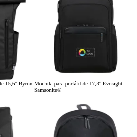
N
 de 15,6" Byron
Mochila para portátil de 17,3" Evosight
e
Samsonite®
g
r
o