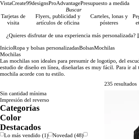
VistaCreate
99designs
ProAdvantage
Presupuesto a medida
Tarjetas de
Flyers, publicidad y
Carteles, lonas y
Pe
visita
artículos de oficina
pósteres
e
Diapositiva
¿Quieres disfrutar de una experiencia más personalizada?
1
de
Inicio
Ropa y bolsas personalizadas
Bolsas
Mochilas
1
Mochilas
Las mochilas son ideales para presumir de logotipo, del escud
estudio de diseño en línea, diseñarlas es muy fácil. Para ir al
mochila acorde con tu estilo.
S
235 resultados
Sin cantidad mínima
Lo más vendid
Impresión del reverso
Categorías
Color
A
A
B
B
D
G
M
M
N
N
R
R
V
M
Destacados
m
z
e
l
o
r
a
o
a
e
o
o
e
u
Lo más vendido
(
1
)
Novedad
(
48
)
a
u
i
a
r
i
r
r
r
g
j
s
r
l