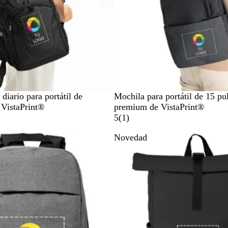
N
G
A
diario para portátil de
Mochila para portátil de 15 pu
e
r
z
 VistaPrint®
premium de VistaPrint®
g
i
u
1
5
(
1
)
r
s
l
r
Novedad
o
e
s
e
ñ
a