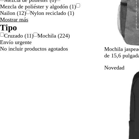
Mezcla de poliéster
(
8
)
Mezcla de poliéster y algodón
(
1
)
Nailon
(
12
)
Nylon reciclado
(
1
)
Material
Mostrar más
opciones
Tipo
Cruzado
(
11
)
Mochila
(
224
)
Envío urgente
No incluir productos agotados
G
Mochila jaspead
r
de 15,6 pulgad
i
Novedad
s
j
a
s
p
e
a
d
o