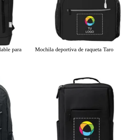
N
lable para
Mochila deportiva de raqueta Taro
e
g
Novedad
r
o