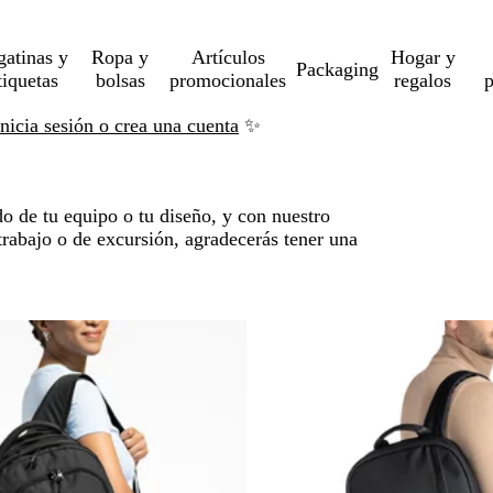
gatinas y
Ropa y
Artículos
Hogar y
Packaging
tiquetas
bolsas
promocionales
regalos
p
Inicia sesión o crea una cuenta
✨
o de tu equipo o tu diseño, y con nuestro
 trabajo o de excursión, agradecerás tener una
altar a resultados filtrados
o