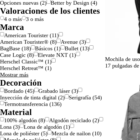
Opciones nuevas
(
2
)
Better by Design
(
4
)
r
l
s
n
a
s
r
a
a
r
o
a
d
t
Valoraciones de los clientes
i
c
d
/
ó
d
n
o
e
i
l
o
o
p
n
o
j
c
4 o más
3 o más
l
l
a
o
Marca
o
a
l
American Tourister
(
11
)
/
t
o
American Tourister®
(
8
)
Avenue
(
3
)
d
e
r
BagBase
(
18
)
Básicos
(
1
)
Bullet
(
13
)
o
a
Case Logic
(
8
)
Elevate NXT
(
1
)
r
d
N
G
A
Mochila de uso 
Herschel Classic™
(
1
)
a
o
e
r
z
17 pulgadas de
Herschel Retreat™
(
1
)
d
g
i
u
Marca
Mostrar más
o
r
s
l
opciones
Decoración
o
Bordado
(
45
)
Grabado láser
(
3
)
Inyección de tinta digital
(
2
)
Serigrafía
(
54
)
Termotransferencia
(
136
)
Material
100% algodón
(
8
)
Algodón reciclado
(
2
)
Lona
(
3
)
Lona de algodón
(
1
)
Lona de poliéster
(
5
)
Mezcla de nailon
(
10
)