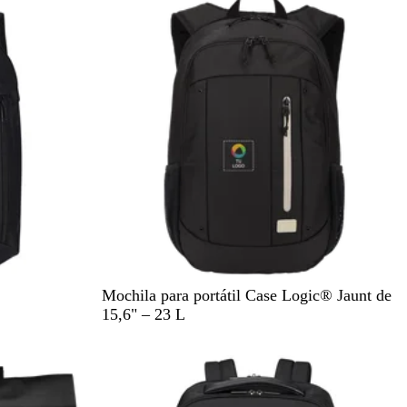
d
l
o
n
e
m
o
a
r
i
n
o
N
Mochila para portátil Case Logic® Jaunt de
e
15,6" – 23 L
g
r
o