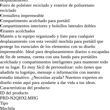
desplazamiento.
o
m
e
la
la
la
la
la
la
la
la
la
la
la
Forro de poliéster reciclado y exterior de poliuretano
a
imagen
imagen
imagen
imagen
imagen
imagen
imagen
imagen
imagen
imagen
im
reciclado
r
Cremallera impermeable
i
Compartimento acolchado para portátil
n
Compartimentos interiores y bolsillos laterales dobles
o
Tirantes acolchados
Mantén a tu equipo organizado y listo para cualquier
desplazamiento con esta versátil mochila para portátil que
protege los esenciales de los elementos con su diseño
impermeable. Ideal para desplazamientos diarios o escapadas
de fin de semana, cuenta con una funda para portátiles
acolchada y compartimentos inteligentes para mantener todo
en su lugar. Es muy fácil de personalizar: solo tienes que
añadirle tu logotipo, mensaje o información con nuestro
estudio intuitivo. ¿Necesitas ayuda? Nuestros expertos en
diseño están aquí para ayudarte a dar vida a tus ideas.
Características del producto
ID del producto
PRD-N2QHXLMHG
Tipo
Mochila