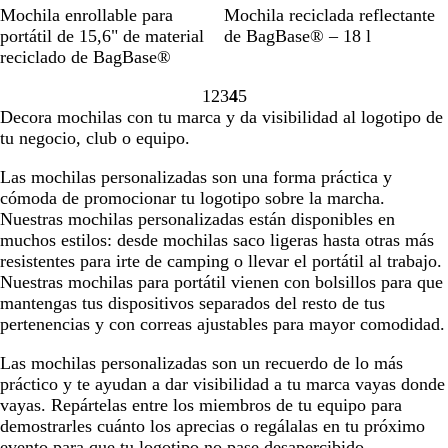
s
e
z
o
l
N
G
P
M
V
N
R
Mochila enrollable para
Mochila reciclada reflectante
o
g
u
j
a
e
r
e
o
e
e
o
portátil de 15,6" de material
de BagBase® – 18 l
/
r
l
o
n
g
i
t
s
r
g
j
reciclado de BagBase®
n
o
r
c
c
r
s
r
t
d
r
o
e
e
l
o
1
2
3
4
5
o
p
ó
a
e
o
c
Ir
Ir
Ir
Ir
Ir
g
a
á
Decora mochilas con tu marca y da visibilidad al logotipo de
u
l
z
m
l
a
a
a
a
a
r
l
s
tu negocio, club o equipo.
r
e
a
i
á
la
la
la
la
la
o
i
i
o
o
l
s
página
página
página
página
página
n
c
Las mochilas personalizadas son una forma práctica y
i
i
t
o
cómoda de promocionar tu logotipo sobre la marcha.
t
c
e
/
Nuestras mochilas personalizadas están disponibles en
a
o
n
b
muchos estilos: desde mochilas saco ligeras hasta otras más
r
s
l
resistentes para irte de camping o llevar el portátil al trabajo.
o
a
Nuestras mochilas para portátil vienen con bolsillos para que
/
n
mantengas tus dispositivos separados del resto de tus
b
c
pertenencias y con correas ajustables para mayor comodidad.
l
o
a
Las mochilas personalizadas son un recuerdo de lo más
n
práctico y te ayudan a dar visibilidad a tu marca vayas donde
c
vayas. Repártelas entre los miembros de tu equipo para
o
demostrarles cuánto los aprecias o regálalas en tu próximo
evento para que tu logotipo no pase desapercibido.