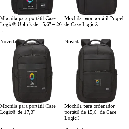
N
N
Mochila para portátil Case
Mochila para portátil Propel
e
e
Logic® Uplink de 15,6" – 26
de Case Logic®
g
g
L
r
r
Novedad
Novedad
o
o
l
i
s
o
N
N
Mochila para portátil Case
Mochila para ordenador
e
e
Logic® de 17,3"
portátil de 15,6" de Case
g
g
Logic®
r
r