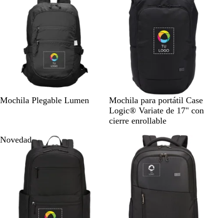
o
m
o
a
r
i
n
o
N
N
Mochila Plegable Lumen
Mochila para portátil Case
e
e
Logic® Variate de 17" con
g
g
cierre enrollable
r
r
Novedad
o
o