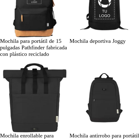
n
u
c
c
i
r
é
é
t
o
s
s
a
r
N
N
A
Mochila para portátil de 15
Mochila deportiva Joggy
e
e
z
pulgadas Pathfinder fabricada
g
g
u
con plástico reciclado
r
r
l
o
o
r
/
e
m
a
a
l
r
r
ó
n
N
G
V
A
N
G
V
A
Mochila enrollable para
Mochila antirrobo para portátil