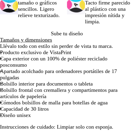
o
tamaño o gráficos
Tacto firme parecido
la
la
la
la
la
la
la
la
la
la
la
la
la
la
la
sencillos. Ligero
al plástico con una
imagen
imagen
imagen
imagen
imagen
imagen
imagen
imagen
imagen
imagen
imagen
imagen
imagen
image
i
relieve texturizado.
impresión nítida y
limpia.
Sube tu diseño
Tamaños y dimensiones
Llévalo todo con estilo sin perder de vista tu marca.
Producto exclusivo de VistaPrint
Capa exterior con un 100% de poliéster reciclado
posconsumo
Apartado acolchado para ordenadores portátiles de 17
pulgadas
Bolsillo interior para documentos o tableta
Bolsillo frontal con cremallera y compartimentos para
artículos de papelería
Cómodos bolsillos de malla para botellas de agua
Capacidad de 30 litros
Diseño unisex
Instrucciones de cuidado:
Limpiar solo con esponja.