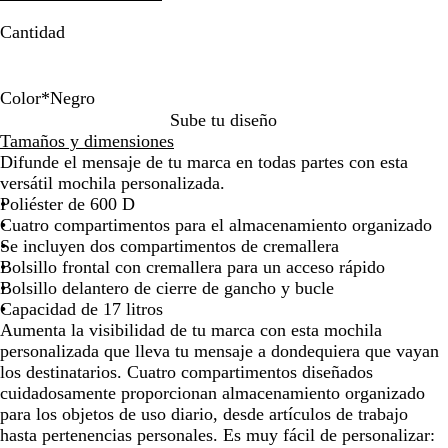
la
la
Cantidad
imagen
imagen
Color
*
Negro
B
N
A
R
G
A
V
A
V
C
N
Sube tu diseño
l
a
m
o
r
z
e
z
e
i
e
Tamaños y dimensiones
a
r
a
j
i
u
r
u
r
a
g
Difunde el mensaje de tu marca en todas partes con esta
n
a
r
o
s
l
d
l
d
n
r
versátil mochila personalizada.
c
n
i
r
e
m
e
o
Poliéster de 600 D
o
j
l
e
s
a
i
Cuatro compartimentos para el almacenamiento organizado
a
l
a
e
r
n
Se incluyen dos compartimentos de cremallera
o
l
l
i
t
Bolsillo frontal con cremallera para un acceso rápido
v
n
e
Bolsillo delantero de cierre de gancho y bucle
a
o
n
Capacidad de 17 litros
s
Aumenta la visibilidad de tu marca con esta mochila
o
personalizada que lleva tu mensaje a dondequiera que vayan
los destinatarios. Cuatro compartimentos diseñados
cuidadosamente proporcionan almacenamiento organizado
para los objetos de uso diario, desde artículos de trabajo
hasta pertenencias personales. Es muy fácil de personalizar: