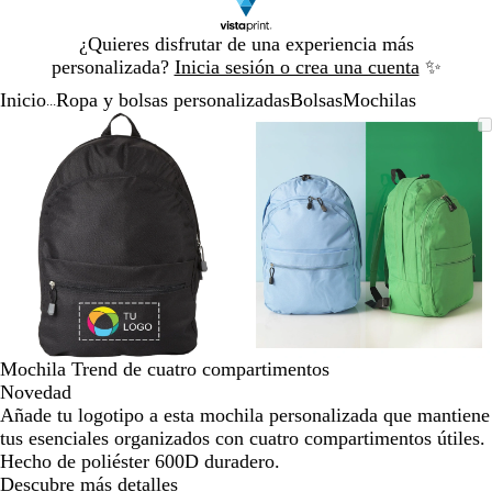
Diapositiva
¿Quieres disfrutar de una experiencia más
1
personalizada?
Inicia sesión o crea una cuenta
✨
de
Inicio
Ropa y bolsas personalizadas
Bolsas
Mochilas
1
...
Diapositiva
Imagen
Acercado
Utiliza
Haz
Imagen
Acercado
Utiliza
Haz
1
ampliable
hasta
las
clic
ampliable
hasta
las
clic
de
mínimo
teclas
para
mínimo
teclas
para
2
de
expandir
de
expandir
más
más
y
y
menos
menos
para
para
ampliar
ampliar
y
y
alejar
alejar
Mochila Trend de cuatro compartimentos
y
y
Novedad
las
las
Añade tu logotipo a esta mochila personalizada que mantiene
flechas
flechas
tus esenciales organizados con cuatro compartimentos útiles.
para
para
Hecho de poliéster 600D duradero.
moverte
moverte
Descubre más detalles
por
por