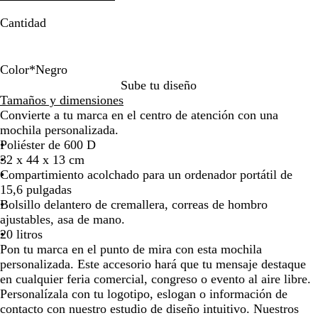
la
la
Cantidad
imagen
imagen
Color
*
Negro
N
C
A
G
V
Sube tu diseño
e
a
z
r
e
Tamaños y dimensiones
g
r
u
i
r
Convierte a tu marca en el centro de atención con una
r
a
l
s
d
mochila personalizada.
o
m
f
m
e
Poliéster de 600 D
e
r
a
m
32 x 44 x 13 cm
l
a
r
i
Compartimiento acolchado para un ordenador portátil de
o
n
g
l
15,6 pulgadas
c
a
i
Bolsillo delantero de cremallera, correas de hombro
é
/
t
ajustables, asa de mano.
s
N
a
20 litros
e
r
Pon tu marca en el punto de mira con esta mochila
g
personalizada. Este accesorio hará que tu mensaje destaque
r
en cualquier feria comercial, congreso o evento al aire libre.
o
Personalízala con tu logotipo, eslogan o información de
contacto con nuestro estudio de diseño intuitivo. Nuestros