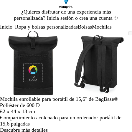
Diapositiva
¿Quieres disfrutar de una experiencia más
1
personalizada?
Inicia sesión o crea una cuenta
✨
de
Inicio
Ropa y bolsas personalizadas
Bolsas
Mochilas
1
...
Diapositiva
Imagen
Acercado
Utiliza
Haz
Imagen
Acercado
Utiliza
Haz
1
ampliable
hasta
las
clic
ampliable
hasta
las
clic
de
mínimo
teclas
para
mínimo
teclas
para
2
de
expandir
de
expandir
más
más
y
y
menos
menos
para
para
ampliar
ampliar
y
y
alejar
alejar
Mochila enrollable para portátil de 15,6" de BagBase®
y
y
Poliéster de 600 D
las
las
32 x 44 x 13 cm
flechas
flechas
Compartimiento acolchado para un ordenador portátil de
para
para
15,6 pulgadas
moverte
moverte
Descubre más detalles
por
por