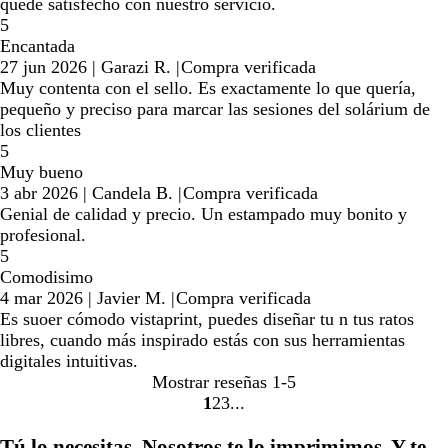
quede satisfecho con nuestro servicio.
5
Encantada
27 jun 2026
|
Garazi R.
|
Compra verificada
Muy contenta con el sello. Es exactamente lo que quería,
pequeño y preciso para marcar las sesiones del solárium de
los clientes
5
Muy bueno
3 abr 2026
|
Candela B.
|
Compra verificada
Genial de calidad y precio. Un estampado muy bonito y
profesional.
5
Comodisimo
4 mar 2026
|
Javier M.
|
Compra verificada
Es suoer cómodo vistaprint, puedes diseñar tu n tus ratos
libres, cuando más inspirado estás con sus herramientas
digitales intuitivas.
Mostrar reseñas
1-5
1
2
3
Ir
Ir
Ir
a
a
a
Tú lo necesitas. Nosotros te lo imprimimos. Y te