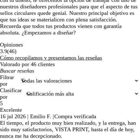
con tu diseño, te ofrecemos la opción de trabajar con uno de
nuestros diseñadores profesionales para que el aspecto de tus
sellos circulares quede genial. Nuestro principal objetivo es
que tus ideas se materialicen con plena satisfacción.
Recuerda que todos tus productos vienen con garantía
absoluta. ¿Empezamos a diseñar?
Opiniones
46
3.9
(
46
)
reseñas
Cómo recopilamos y presentamos las reseñas
Valorado por 46 clientes
Mis
búsquedas
Filtrar
por
Clasificar
por
5
Excelente
16 jul 2026
|
Emilio F.
|
Compra verificada
El tiempo, el producto muy bien realizado, y la entrega, han
sido muy satisfactorios, VISTA PRINT, hasta el día de hoy,
nunca me ha decepcionado.