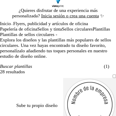
Diapositiva
¿Quieres disfrutar de una experiencia más
1
personalizada?
Inicia sesión o crea una cuenta
✨
de
Inicio
Flyers, publicidad y artículos de oficina
1
...
Papelería de oficina
Sellos y tinta
Sellos circulares
Plantillas
Plantillas de sellos circulares -
Explora los diseños y las plantillas más populares de sellos
circulares. Una vez hayas encontrado tu diseño favorito,
personalízalo añadiendo tus toques personales en nuestro
estudio de diseño online.
Buscar plantillas
(1)
28 resultados
Filtros
Sube tu propio diseño