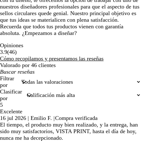
con tu diseño, te ofrecemos la opción de trabajar con uno de
nuestros diseñadores profesionales para que el aspecto de tus
sellos circulares quede genial. Nuestro principal objetivo es
que tus ideas se materialicen con plena satisfacción.
Recuerda que todos tus productos vienen con garantía
absoluta. ¿Empezamos a diseñar?
Opiniones
46
3.9
(
46
)
reseñas
Cómo recopilamos y presentamos las reseñas
Valorado por 46 clientes
Mis
búsquedas
Filtrar
por
Clasificar
por
5
Excelente
16 jul 2026
|
Emilio F.
|
Compra verificada
El tiempo, el producto muy bien realizado, y la entrega, han
sido muy satisfactorios, VISTA PRINT, hasta el día de hoy,
nunca me ha decepcionado.