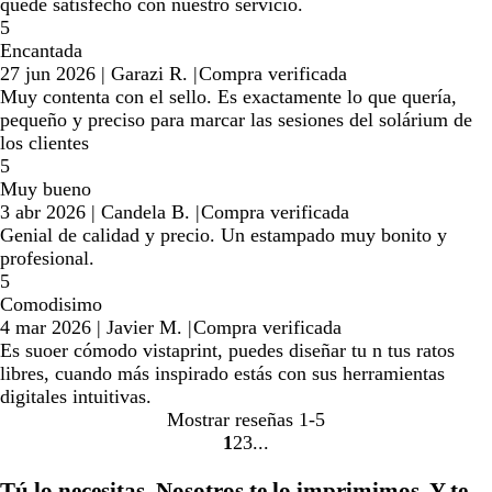
quede satisfecho con nuestro servicio.
5
Encantada
27 jun 2026
|
Garazi R.
|
Compra verificada
Muy contenta con el sello. Es exactamente lo que quería,
pequeño y preciso para marcar las sesiones del solárium de
los clientes
5
Muy bueno
3 abr 2026
|
Candela B.
|
Compra verificada
Genial de calidad y precio. Un estampado muy bonito y
profesional.
5
Comodisimo
4 mar 2026
|
Javier M.
|
Compra verificada
Es suoer cómodo vistaprint, puedes diseñar tu n tus ratos
libres, cuando más inspirado estás con sus herramientas
digitales intuitivas.
Mostrar reseñas
1-5
1
2
3
Ir
Ir
Ir
a
a
a
Tú lo necesitas. Nosotros te lo imprimimos. Y te