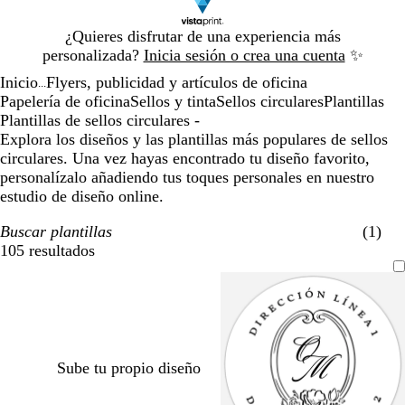
Diapositiva
¿Quieres disfrutar de una experiencia más
1
personalizada?
Inicia sesión o crea una cuenta
✨
de
Inicio
Flyers, publicidad y artículos de oficina
1
...
Papelería de oficina
Sellos y tinta
Sellos circulares
Plantillas
Plantillas de sellos circulares -
Explora los diseños y las plantillas más populares de sellos
circulares. Una vez hayas encontrado tu diseño favorito,
personalízalo añadiendo tus toques personales en nuestro
estudio de diseño online.
Buscar plantillas
(1)
105 resultados
Filtros
Sube tu propio diseño