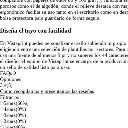
porosos como el de algodón, donde el relieve destaca con ma
ergonómico facilita su uso tanto en el escritorio como en de
bolsa protectora para guardarlo de forma segura.
Diseña el tuyo con facilidad
En Vistaprint puedes personalizar el sello subiendo tu propio
eligiendo entre una selección de plantillas por sectores. Para 
usa una fuente de al menos 9 pt y no superes los 44 caractere
el diseño, el equipo de Vistaprint se encarga de la producción
un sello de calidad listo para usar.
FAQs
Opiniones
5
3.4
(
5
)
reseñas
Cómo recopilamos y presentamos las reseñas
Filtrar por
5
stars
(
60
%)
4
stars
(
0
%)
3
stars
(
0
%)
2
stars
(
0
%)
1
star
(
40
%)