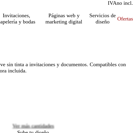
IVA
incl.
no incl.
Invitaciones,
Páginas web y
Servicios de
Ofertas
apelería y bodas
marketing digital
diseño
eve sin tinta a invitaciones y documentos. Compatibles con
ora incluida.
Loading
options
Ver más cantidades
Sube tu diseño