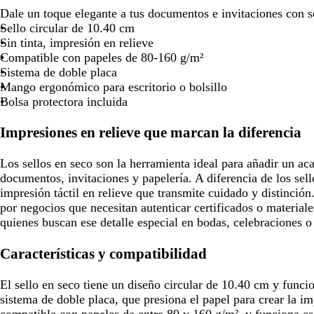
Dale un toque elegante a tus documentos e invitaciones con s
para
para
para
para
Sello circular de 10.40 cm
moverte
moverte
moverte
moverte
Sin tinta, impresión en relieve
por
por
por
por
Compatible con papeles de 80-160 g/m²
la
la
la
la
Sistema de doble placa
imagen
imagen
imagen
imagen
Mango ergonómico para escritorio o bolsillo
Bolsa protectora incluida
Impresiones en relieve que marcan la diferencia
Los sellos en seco son la herramienta ideal para añadir un ac
documentos, invitaciones y papelería. A diferencia de los sell
impresión táctil en relieve que transmite cuidado y distinci
por negocios que necesitan autenticar certificados o material
quienes buscan ese detalle especial en bodas, celebraciones o
Características y compatibilidad
El sello en seco tiene un diseño circular de 10.40 cm y funcio
sistema de doble placa, que presiona el papel para crear la im
compatible con papeles de entre 80 y 160 g/m², y funciona e