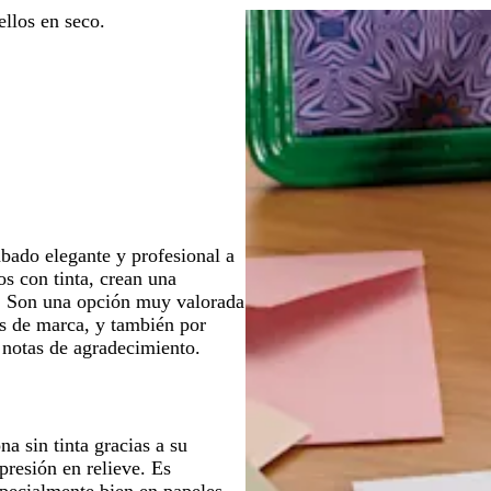
ellos en seco.
para
para
para
moverte
moverte
moverte
por
por
por
la
la
la
imagen
imagen
imagen
abado elegante y profesional a
os con tinta, crean una
ón. Son una opción muy valorada
es de marca, y también por
 notas de agradecimiento.
na sin tinta gracias a su
presión en relieve. Es
specialmente bien en papeles