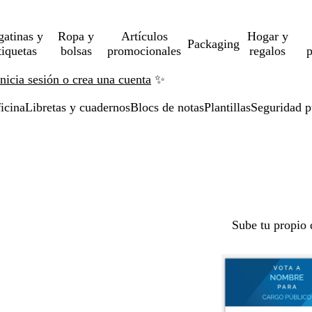
gatinas y
Ropa y
Artículos
Hogar y
Packaging
tiquetas
bolsas
promocionales
regalos
p
Inicia sesión o crea una cuenta
✨
icina
Libretas y cuadernos
Blocs de notas
Plantillas
Seguridad p
Sube tu propio 