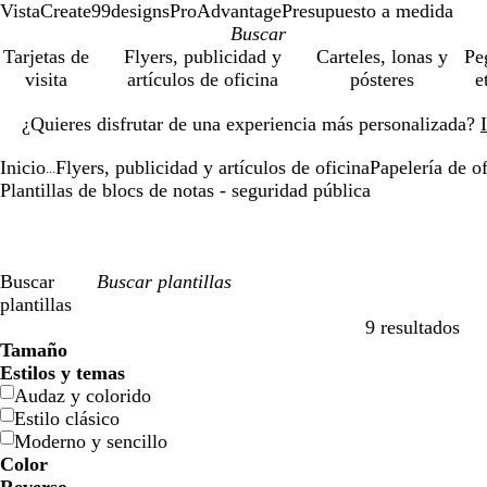
VistaCreate
99designs
ProAdvantage
Presupuesto a medida
Tarjetas de
Flyers, publicidad y
Carteles, lonas y
Pe
visita
artículos de oficina
pósteres
e
Diapositiva
¿Quieres disfrutar de una experiencia más personalizada?
1
de
Inicio
Flyers, publicidad y artículos de oficina
Papelería de of
1
...
Plantillas de blocs de notas - seguridad pública
Buscar
plantillas
9 resultados
Filtros
Tamaño
Estilos y temas
Audaz y colorido
Estilo clásico
Moderno y sencillo
Color
A
A
V
V
A
A
N
N
R
R
G
G
B
B
N
N
M
M
C
C
M
M
R
R