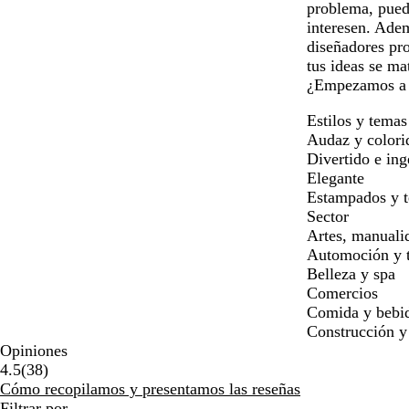
problema, puede
interesen. Adem
diseñadores pro
tus ideas se ma
¿Empezamos a 
Estilos y temas
Audaz y colori
Divertido e in
Elegante
Estampados y t
Sector
Artes, manuali
Automoción y t
Belleza y spa
Comercios
Comida y bebi
Construcción y
Opiniones
38
4.5
(
38
)
reseñas
Cómo recopilamos y presentamos las reseñas
Filtrar por