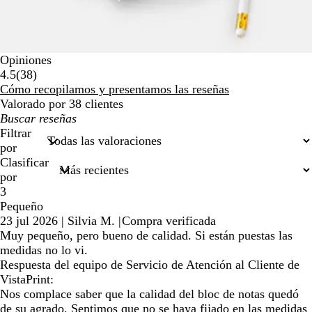
Opiniones
38
4.5
(
38
)
reseñas
Cómo recopilamos y presentamos las reseñas
Valorado por 38 clientes
Mis
búsquedas
Filtrar
por
Clasificar
por
3
Pequeño
23 jul 2026
|
Silvia M.
|
Compra verificada
Muy pequeño, pero bueno de calidad. Si están puestas las
medidas no lo vi.
Respuesta del equipo de Servicio de Atención al Cliente de
VistaPrint:
Nos complace saber que la calidad del bloc de notas quedó
de su agrado. Sentimos que no se haya fijado en las medidas