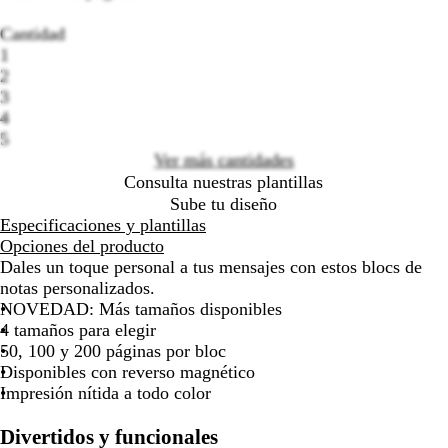
por
por
por
por
por
por
Cantidad
la
la
la
la
la
la
Loading
1
imagen
imagen
imagen
imagen
imagen
imag
options
2
3
4
5
Ver más cantidades
Consulta nuestras plantillas
Sube tu diseño
Especificaciones y plantillas
Opciones del producto
Dales un toque personal a tus mensajes con estos blocs de
notas personalizados.
NOVEDAD: Más tamaños disponibles
4 tamaños para elegir
50, 100 y 200 páginas por bloc
Disponibles con reverso magnético
Impresión nítida a todo color
Divertidos y funcionales