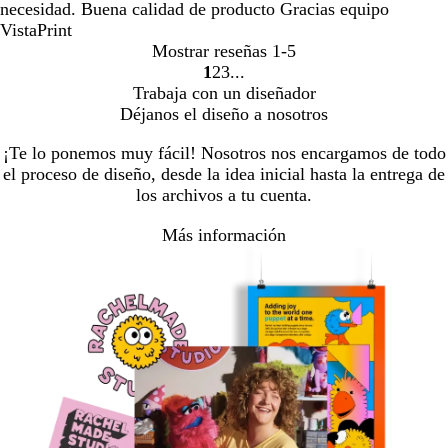
necesidad. Buena calidad de producto Gracias equipo
VistaPrint
Mostrar reseñas
1-5
1
2
3
Ir
Ir
Ir
Trabaja con un diseñador
a
a
a
Déjanos el diseño a nosotros
la
la
la
página
página
página
¡Te lo ponemos muy fácil! Nosotros nos encargamos de todo
el proceso de diseño, desde la idea inicial hasta la entrega de
los archivos a tu cuenta.
Más información