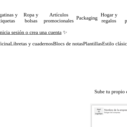
gatinas y
Ropa y
Artículos
Hogar y
Packaging
tiquetas
bolsas
promocionales
regalos
p
Inicia sesión o crea una cuenta
✨
icina
Libretas y cuadernos
Blocs de notas
Plantillas
Estilo clási
Sube tu propio 