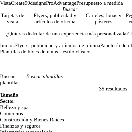
VistaCreate
99designs
ProAdvantage
Presupuesto a medida
Tarjetas de
Flyers, publicidad y
Carteles, lonas y
Pe
visita
artículos de oficina
pósteres
e
Diapositiva
¿Quieres disfrutar de una experiencia más personalizada?
1
de
Inicio
Flyers, publicidad y artículos de oficina
Papelería de of
1
...
Plantillas de blocs de notas - estilo clásico
Buscar
plantillas
35 resultados
Filtros
Tamaño
Sector
Belleza y spa
Comercios
Construcción y Bienes Raíces
Finanzas y seguros