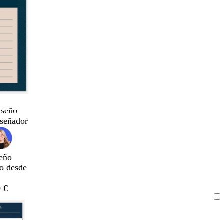
iseño
iseñador
eño
do desde
 €