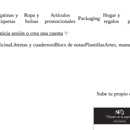
gatinas y
Ropa y
Artículos
Hogar y
Packaging
tiquetas
bolsas
promocionales
regalos
p
Inicia sesión o crea una cuenta
✨
icina
Libretas y cuadernos
Blocs de notas
Plantillas
Artes, manu
Sube tu propio 