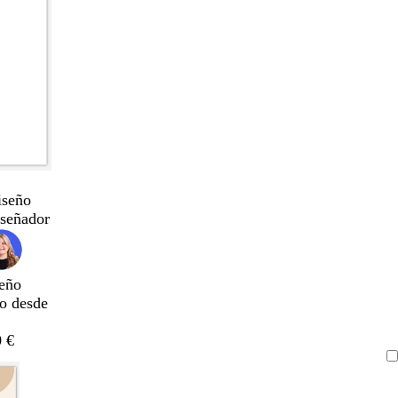
iseño
iseñador
eño
do desde
 €