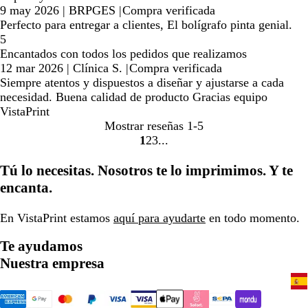
9 may 2026
|
BRPGES
|
Compra verificada
Perfecto para entregar a clientes, El bolígrafo pinta genial.
5
Encantados con todos los pedidos que realizamos
12 mar 2026
|
Clínica S.
|
Compra verificada
Siempre atentos y dispuestos a diseñar y ajustarse a cada
necesidad. Buena calidad de producto Gracias equipo
VistaPrint
Mostrar reseñas
1-5
1
2
3
Ir
Ir
Ir
a
a
a
Tú lo necesitas. Nosotros te lo imprimimos. Y te
la
la
la
encanta.
página
página
página
En VistaPrint estamos
aquí para ayudarte
en todo momento.
Te ayudamos
Nuestra empresa