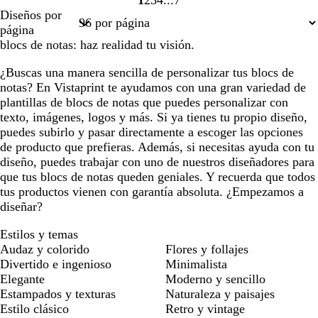
1
2
3
4
7
Página
Página
Página
Página
Página
Diseños por
1
2
3
4
7
página
blocs de notas: haz realidad tu visión.
¿Buscas una manera sencilla de personalizar tus blocs de
notas? En Vistaprint te ayudamos con una gran variedad de
plantillas de blocs de notas que puedes personalizar con
texto, imágenes, logos y más. Si ya tienes tu propio diseño,
puedes subirlo y pasar directamente a escoger las opciones
de producto que prefieras. Además, si necesitas ayuda con tu
diseño, puedes trabajar con uno de nuestros diseñadores para
que tus blocs de notas queden geniales. Y recuerda que todos
tus productos vienen con garantía absoluta. ¿Empezamos a
diseñar?
Estilos y temas
Audaz y colorido
Flores y follajes
Divertido e ingenioso
Minimalista
Elegante
Moderno y sencillo
Estampados y texturas
Naturaleza y paisajes
Estilo clásico
Retro y vintage