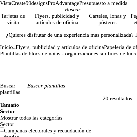
VistaCreate
99designs
ProAdvantage
Presupuesto a medida
Tarjetas de
Flyers, publicidad y
Carteles, lonas y
Pe
visita
artículos de oficina
pósteres
e
Diapositiva
¿Quieres disfrutar de una experiencia más personalizada?
1
de
Inicio
Flyers, publicidad y artículos de oficina
Papelería de of
1
...
Plantillas de blocs de notas - organizaciones sin fines de lucro
Buscar
plantillas
20 resultados
Filtros
Tamaño
Sector
Mostrar todas las categorías
Sector
Campañas electorales y recaudación de