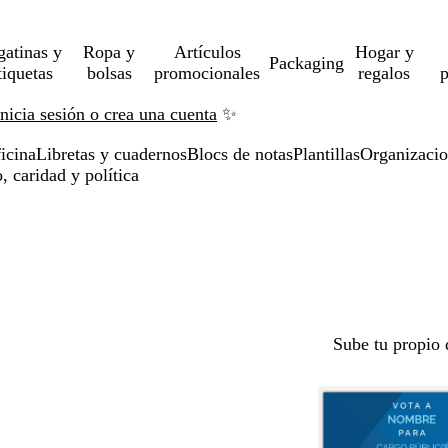
gatinas y
Ropa y
Artículos
Hogar y
Packaging
tiquetas
bolsas
promocionales
regalos
p
Inicia sesión o crea una cuenta
✨
icina
Libretas y cuadernos
Blocs de notas
Plantillas
Organizacion
, caridad y política
Sube tu propio 